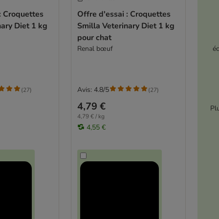
 : Croquettes
Offre d'essai : Croquettes
nary Diet 1 kg
Smilla Veterinary Diet 1 kg
pour chat
Renal bœuf
é
Avis: 4.8/5
(
27
)
(
27
)
4,79 €
Pl
4,79 € / kg
4,55 €