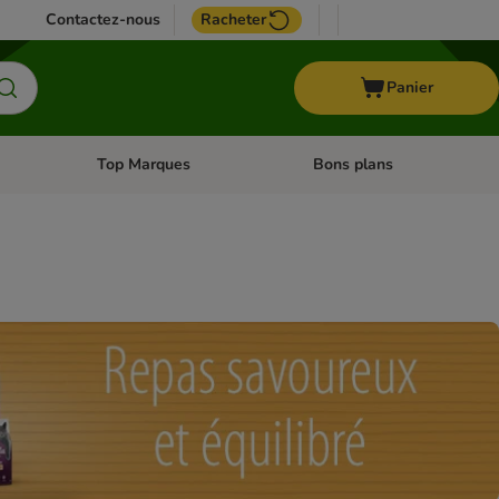
Contactez-nous
Racheter
Panier
Top Marques
Bons plans
catégories: Oiseau
Dérouler les catégories: Cheval
Dérouler les catégories: Top