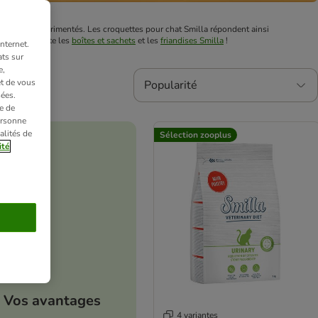
onnistes expérimentés. Les croquettes pour chat Smilla répondent ainsi
 découvrez-vite les
boîtes et sachets
et les
friandises Smilla
!
nternet.
ts sur
e,
et de vous
Popularité
ées.
e de
ersonne
alités de
Sélection zooplus
ité
Vos avantages
4 variantes