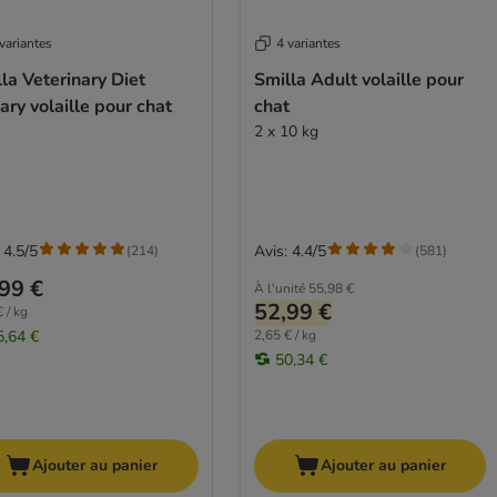
variantes
4 variantes
la Veterinary Diet
Smilla Adult volaille pour
ary volaille pour chat
chat
2 x 10 kg
 4.5/5
Avis: 4.4/5
(
214
)
(
581
)
99 €
À l'unité
55,98 €
52,99 €
 / kg
5,64 €
2,65 € / kg
50,34 €
Ajouter au panier
Ajouter au panier