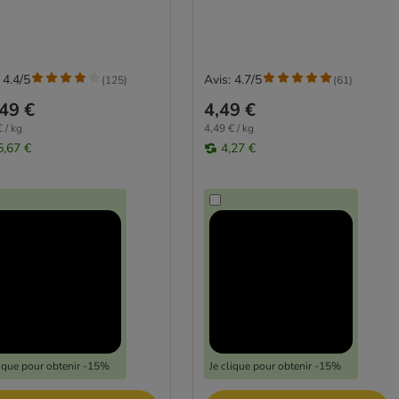
 4.4/5
Avis: 4.7/5
(
125
)
(
61
)
49 €
4,49 €
 / kg
4,49 € / kg
5,67 €
4,27 €
lique pour obtenir -15%
Je clique pour obtenir -15%