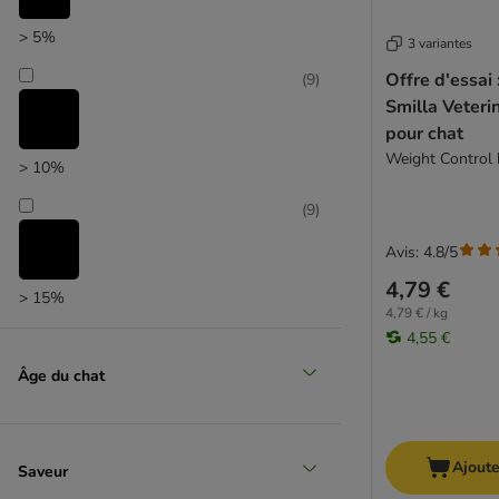
GranataPet
Green Petfood FairCat
> 5%
3 variantes
Greenwoods
Offre d'essai
(
9
)
Happy Cat
Smilla Veteri
IAMS
pour chat
Josera
Weight Control
> 10%
Kattovit
Kitekat
(
9
)
Leonardo
Avis: 4.8/5
MAC´s
Markus-Mühle Beutenah
4,79 €
> 15%
Mera Cats
4,79 € / kg
4,55 €
Monge
Natural Greatness
Âge du chat
Nature's Variety
Natural Trainer
Pan Mięsko
Ajoute
Saveur
Pitti