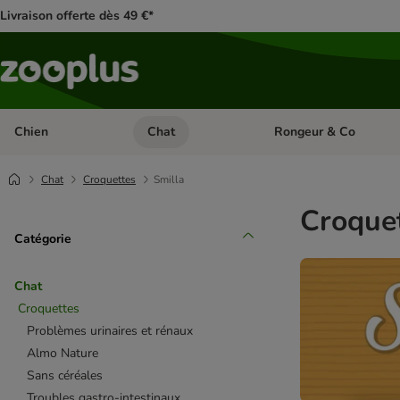
Livraison offerte dès 49 €*
Chien
Chat
Rongeur & Co
Dérouler les catégories: Chien
Dérouler les catégories: 
Chat
Croquettes
Smilla
Croquet
Catégorie
Chat
Croquettes
Problèmes urinaires et rénaux
Almo Nature
Sans céréales
Troubles gastro-intestinaux