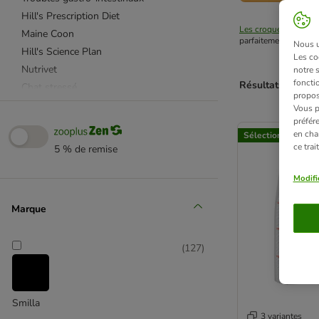
Hill's Prescription Diet
Les croquettes pour 
Maine Coon
parfaitement aux beso
Nous ut
Hill's Science Plan
Les co
Nutrivet
notre 
fonctio
Résultats 1 à 48 
Chat stressé
propos
Perfect Fit
Vous p
product items ha
préfér
Boules de poils
en cha
Sélection zooplus
PURINA ONE
ce tra
5 % de remise
PURINA PRO PLAN
Chat âgé
Modifi
Problèmes dermatologiques et pelage
Marque
Royal Canin
Plaque dentaire et tartre
Royal Canin Veterinary
(
127
)
Diabète
Allergies et intolérances alimentaires
Sanabelle
Smilla
3 variantes
Troubles alimentaires