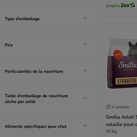
Porta 21
Prolife
PURINA PRO PLAN Veterinary Diets
Type d'emballage
Rosie's Farm
Schesir
Smølke
Prix
Specific veterinary diet
Taste of the Wild
Thrive
Trovet
Particularités de la nourriture
Venandi Animal
Wiejska Zagroda
Sans sucres
Taille d’emballage de nourriture
Adulte
sèche par unité
4 variantes
Sans gluten
Yarrah (croquettes bio)
Smilla Adult 
Ziwi Peak
volaille pour 
Aliments spécifiques pour chat
10 kg
Chaton