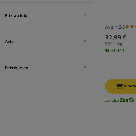
Problèmes urinaires
Light
Prix au kilo
Chat stérilisé/castré
Croquettes sans poulet
Avis: 4.2/5
Nutriplus
32,99 €
James Wellbeloved
Avis
3,30 € / kg
Aliments médicalisés & spécifiques
31,34 €
Simpsons
Lily's Kitchen
Fabriqué en
Brit Care
Kitty Cat
Semi-humide
Ajoute
Lucky Lou
Thryroid
Animonda Carny
Monoprotéine
Smilla Veterinary
Pressées à froid