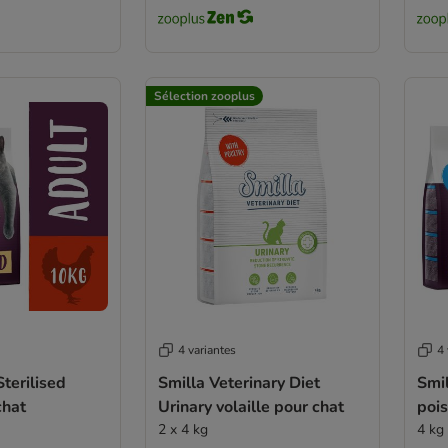
Sélection zooplus
4 variantes
4 
Sterilised
Smilla Veterinary Diet
Smil
chat
Urinary volaille pour chat
pois
2 x 4 kg
4 kg