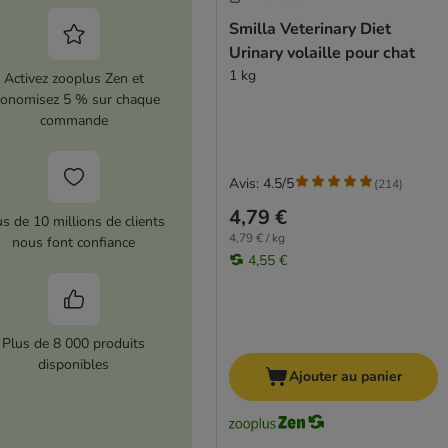
Smilla Veterinary Diet
Urinary volaille pour chat
1 kg
Activez zooplus Zen et
conomisez 5 % sur chaque
commande
Avis: 4.5/5
(
214
)
4,79 €
us de 10 millions de clients
4,79 € / kg
nous font confiance
4,55 €
Plus de 8 000 produits
disponibles
Ajouter au panier