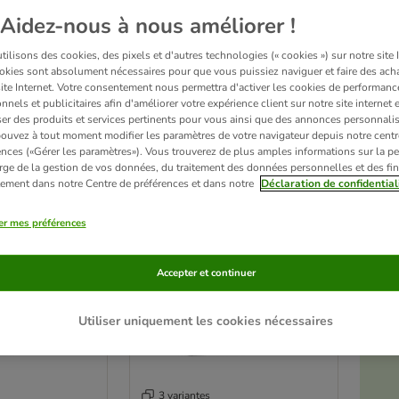
Aidez-nous à nous améliorer !
chat
Smilla en sachet refermable sont développées en collaboration avec des nutriti
ins de votre félin à chaque phase de sa vie.
Pour compléter les repas de votre chat,
ilisons des cookies, des pixels et d'autres technologies (« cookies ») sur notre site I
okies sont absolument nécessaires pour que vous puissiez naviguer et faire des acha
site Internet. Votre consentement nous permettra d'activer les cookies de performanc
nnels et publicitaires afin d'améliorer votre expérience client sur notre site internet 
sur 148
er des produits et services pertinents pour vous ainsi que des annonces personnalis
ouvez à tout moment modifier les paramètres de votre navigateur depuis notre centr
ve been changed
ences («Gérer les paramètres»). Vous trouverez de plus amples informations sur la p
rge de la gestion de vos données, du traitement des données personnelles et des fin
Sélection zooplus
itement dans notre Centre de préférences et dans notre
Déclaration de confidential
er mes préférences
Accepter et continuer
Utiliser uniquement les cookies nécessaires
3 variantes