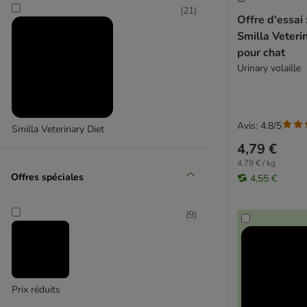
(
21
)
Virbac Veterinary HPM
Offre d'essai
Problèmes articulaires
Smilla Veteri
Whiskas
pour chat
Concept for Life
Urinary volaille
Purizon
Smilla
Wild Freedom
Avis: 4.8/5
Smilla Veterinary Diet
Nourriture bio
4,79 €
4Vets
4,79 € / kg
Affinity Advance
Offres spéciales
4,55 €
Affinity Libra
Ultima
(
9
)
animonda
Integra
Applaws
Bozita
Prix réduits
Brekkies