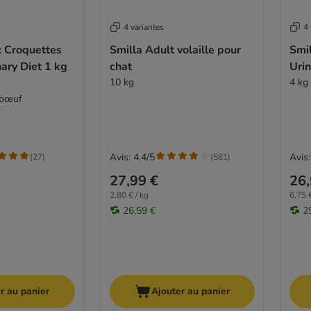
4 variantes
4 
 : Croquettes
Smilla Adult volaille pour
Smil
nary Diet 1 kg
chat
Urin
10 kg
4 kg
 bœuf
Avis: 4.4/5
Avis:
(
27
)
(
581
)
27,99 €
26,
2,80 € / kg
6,75 €
26,59 €
2
r au panier
Ajouter au panier