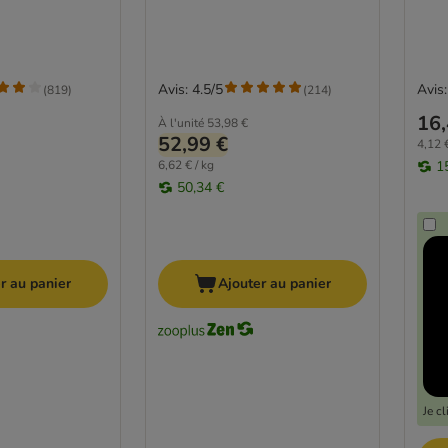
Avis: 4.5/5
Avis:
(
819
)
(
214
)
16,
À l'unité
53,98 €
52,99 €
4,12 €
6,62 € / kg
1
50,34 €
r au panier
Ajouter au panier
Je c