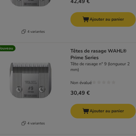
42,49 €
Ajouter au panier
4 variantes
Nouveau
Têtes de rasage WAHL®
Prime Series
Tête de rasage n° 9 (longueur 2
mm)
Non évalué
30,49 €
Ajouter au panier
4 variantes