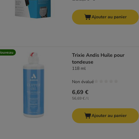
Ajouter au panier
Nouveau
Trixie Andis Huile pour
tondeuse
118 ml
Non évalué
6,69 €
56,69 € / l
Ajouter au panier