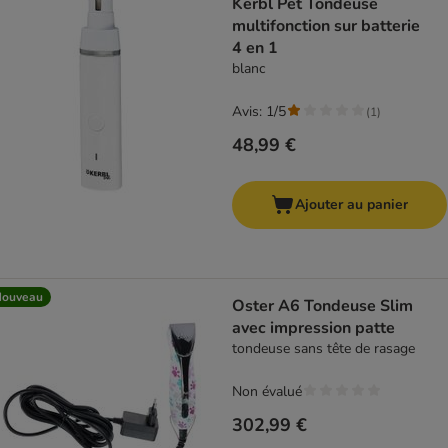
Kerbl Pet Tondeuse
multifonction sur batterie
4 en 1
blanc
Avis: 1/5
(
1
)
48,99 €
Ajouter au panier
Nouveau
Oster A6 Tondeuse Slim
avec impression patte
tondeuse sans tête de rasage
Non évalué
302,99 €