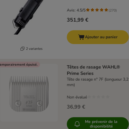
Avis: 4.5/5
(
270
)
351,99 €
Ajouter au panier
2 variantes
emporairement épuisé.
Têtes de rasage WAHL®
Prime Series
Tête de rasage n° 7F (longueur 3,2
mm)
Non évalué
36,99 €
Me prévenir de la
disponibilité