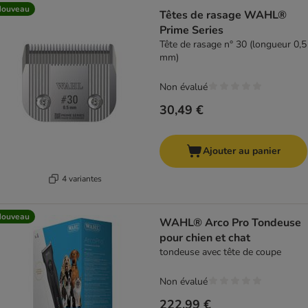
Nouveau
Têtes de rasage WAHL®
Prime Series
Tête de rasage n° 30 (longueur 0,5
mm)
Non évalué
30,49 €
Ajouter au panier
4 variantes
Nouveau
WAHL® Arco Pro Tondeuse
pour chien et chat
tondeuse avec tête de coupe
Non évalué
222,99 €