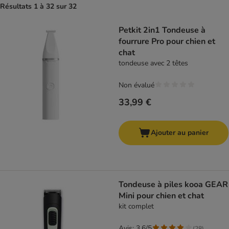
Résultats 1 à 32 sur 32
product items have been changed
Petkit 2in1 Tondeuse à
fourrure Pro pour chien et
chat
tondeuse avec 2 têtes
Non évalué
33,99 €
Ajouter au panier
Tondeuse à piles kooa GEAR
Mini pour chien et chat
kit complet
Avis: 3.6/5
(
28
)