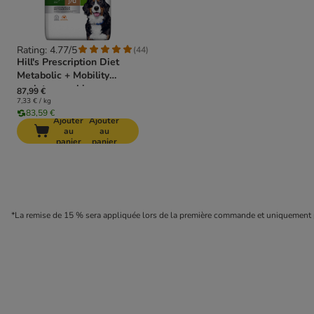
Rating: 4.77/5
(
44
)
Hill's Prescription Diet
Metabolic + Mobility
poulet pour chien
87,99 €
7,33 € / kg
83,59 €
Ajouter
Ajouter
au
au
panier
panier
*La remise de 15 % sera appliquée lors de la première commande et uniquement po