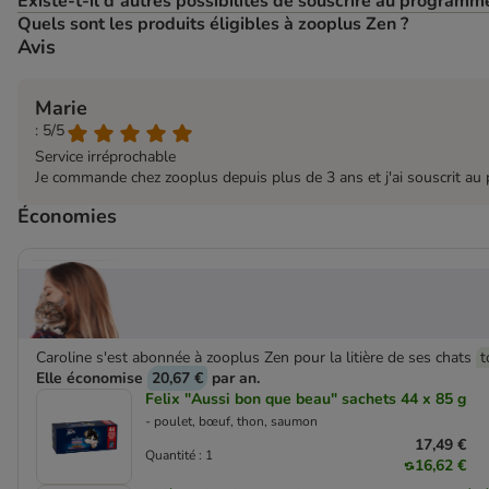
Existe-t-il d’autres possibilités de souscrire au programm
Quels sont les produits éligibles à zooplus Zen ?
Avis
Marie
: 5/5
Service irréprochable
Je commande chez zooplus depuis plus de 3 ans et j'ai souscrit au
Économies
Caroline s'est abonnée à zooplus Zen pour la litière de ses chats
t
Elle économise
20,67 €
par an.
Felix "Aussi bon que beau" sachets 44 x 85 g
- poulet, bœuf, thon, saumon
17,49 €
Quantité : 1
16,62 €