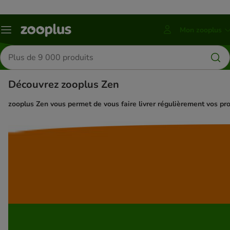
Mon zooplus
Menu
Appuyer
sur
Rechercher
ENTRER
des
pour
produits
ouvrir
Découvrez zooplus Zen
le
menu
Mon
zooplus Zen vous permet de vous faire livrer régulièrement vos pro
zooplus