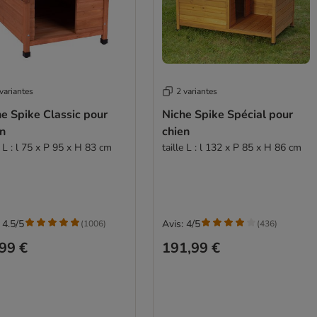
variantes
2 variantes
e Spike Classic pour
Niche Spike Spécial pour
en
chien
e L : l 75 x P 95 x H 83 cm
taille L : l 132 x P 85 x H 86 cm
 4.5/5
Avis: 4/5
(
1006
)
(
436
)
99 €
191,99 €