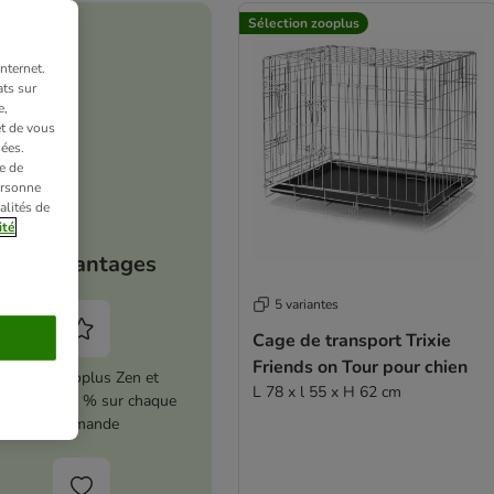
Sélection zooplus
nternet.
ts sur
e,
et de vous
ées.
e de
ersonne
alités de
ité
Vos avantages
5 variantes
Cage de transport Trixie
Friends on Tour pour chien
Activez zooplus Zen et
L 78 x l 55 x H 62 cm
conomisez 5 % sur chaque
commande