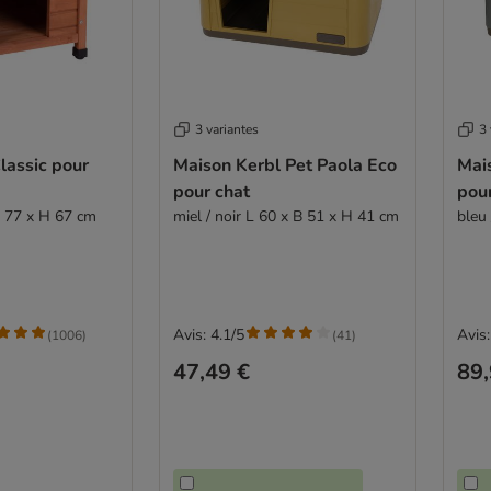
3 variantes
3 
lassic pour
Maison Kerbl Pet Paola Eco
Mai
pour chat
pou
 P 77 x H 67 cm
miel / noir L 60 x B 51 x H 41 cm
bleu 
Avis: 4.1/5
Avis:
(
1006
)
(
41
)
47,49 €
89,