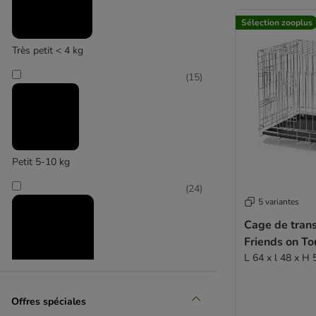
Sélection zooplus
Nomad Tales
Très petit < 4 kg
(
2
)
(
15
)
TIAKI
Petit 5-10 kg
(
24
)
5 variantes
Cage de trans
Friends on To
L 64 x l 48 x H
Moyen 11-25 kg
Offres spéciales
(
15
)