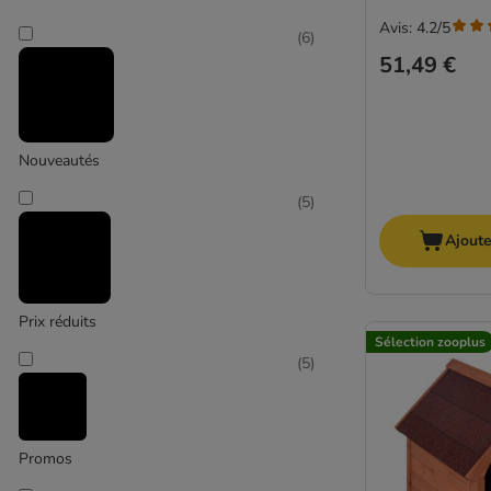
Avis: 4.2/5
(
6
)
51,49 €
Grand 26-44 kg
Nouveautés
(
6
)
(
5
)
Ajoute
Prix réduits
Sélection zooplus
Très grand > 45 kg
(
5
)
Promos