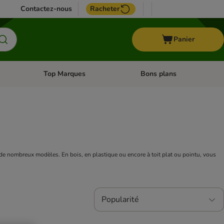
Contactez-nous
Racheter
Panier
Top Marques
Bons plans
catégories: Oiseau
Dérouler les catégories: Cheval
Dérouler les catégories: Top
 de nombreux modèles. En bois, en plastique ou encore à toit plat ou pointu, vous 
Popularité