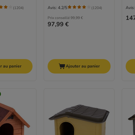
Avis: 4.2/5
Avis:
(
1204
)
(
1204
)
147
Prix conseillé
99,99 €
97,99 €
r au panier
Ajouter au panier