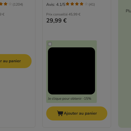
Avis: 4.1/5
(
1204
)
(
41
)
Pl
9 €
Prix conseillé
45,99 €
29,99 €
r au panier
Je clique pour obtenir -15%
Ajouter au panier