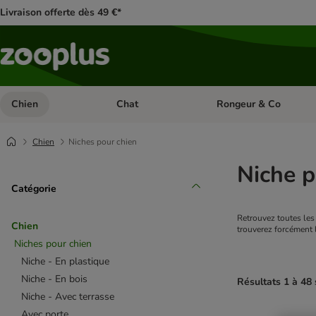
Livraison offerte dès 49 €*
Chien
Chat
Rongeur & Co
Dérouler les catégories: Chien
Dérouler les catégories: 
Chien
Niches pour chien
Niche p
Catégorie
Retrouvez toutes les 
Chien
trouverez forcément l
Niches pour chien
Niche - En plastique
Niche - En bois
Résultats 1 à 48 
Niche - Avec terrasse
Avec porte
product items ha