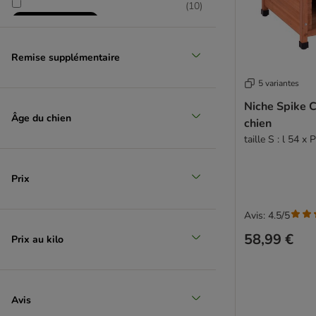
(
10
)
Remise supplémentaire
5 variantes
Niche Spike C
Sélection zooplus
Âge du chien
chien
taille S : l 54 x
Prix
Avis: 4.5/5
58,99 €
Prix au kilo
Avis