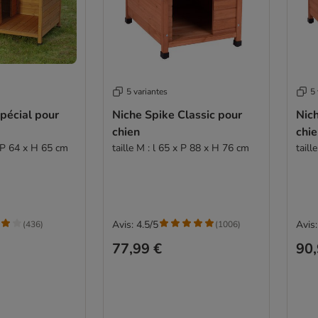
5 variantes
5 
pécial pour
Niche Spike Classic pour
Nich
chien
chi
x P 64 x H 65 cm
taille M : l 65 x P 88 x H 76 cm
taill
Avis: 4.5/5
Avis:
(
436
)
(
1006
)
77,99 €
90,