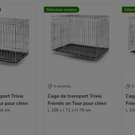
Sélection zooplus
Sélec
5 variantes
5 
port Trixie
Cage de transport Trixie
Cage
ur pour chien
Friends on Tour pour chien
Frie
 54 cm
L 109 x l 71 x H 79 cm
L 11