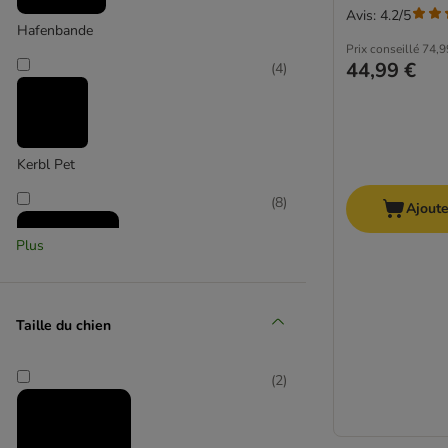
Avis: 4.2/5
Hafenbande
Prix conseillé
74,9
44,99 €
(
4
)
Kerbl Pet
(
8
)
Ajoute
Plus
Taille du chien
Modern Living
(
4
)
(
2
)