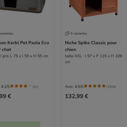
variantes
5 variantes
son Kerbl Pet Paola Eco
Niche Spike Classic pour
r chat
chien
/ gris L 75 x l 59 x H 55 cm
taille XXL : l 97 x P 115 x H 109
cm
 4.1/5
Avis: 4.5/5
(
41
)
(
1006
)
99 €
132,99 €