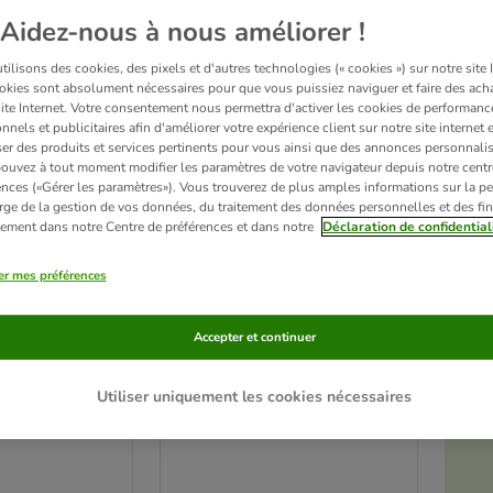
Aidez-nous à nous améliorer !
ilisons des cookies, des pixels et d'autres technologies (« cookies ») sur notre site I
okies sont absolument nécessaires pour que vous puissiez naviguer et faire des acha
site Internet. Votre consentement nous permettra d'activer les cookies de performanc
nnels et publicitaires afin d'améliorer votre expérience client sur notre site internet 
er des produits et services pertinents pour vous ainsi que des annonces personnalis
ouvez à tout moment modifier les paramètres de votre navigateur depuis notre centr
ences («Gérer les paramètres»). Vous trouverez de plus amples informations sur la p
rge de la gestion de vos données, du traitement des données personnelles et des fin
itement dans notre Centre de préférences et dans notre
Déclaration de confidential
er mes préférences
3 variantes
port Trixie
Maison Kerbl Pet Paola Eco
Accepter et continuer
ur pour chien
pour chat
 69 cm
bleu / gris L 60 x l 51 x H 41 cm
Utiliser uniquement les cookies nécessaires
é