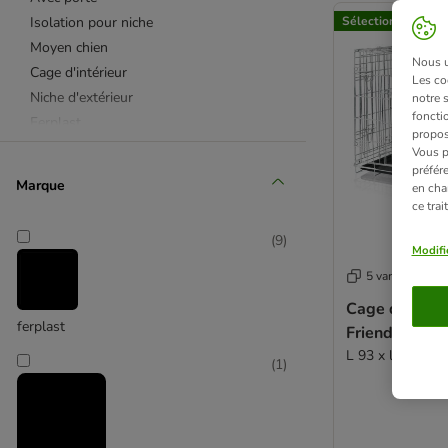
Isolation pour niche
Sélection zooplus
Moyen chien
Nous ut
Cage d'intérieur
Les co
Niche d'extérieur
notre 
fonctio
Ferplast
propos
Petit Chien
Vous p
préfér
Grand chien
Marque
en cha
ce tra
(
9
)
Modifi
5 variantes
Cage de trans
ferplast
Friends on To
L 93 x l 62 x H
(
1
)