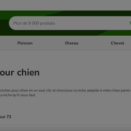
Rechercher
des
produits
Poisson
Oiseau
Cheval
Chat
Dérouler les catégories: Rongeur & Co
Dérouler les catégories: Poisson
Dérouler les 
our chien
niches pour chien en un seul clic et choisissez la niche adaptée à votre chien parmi
a niche qu'il vous faut
sur 73
ve been changed