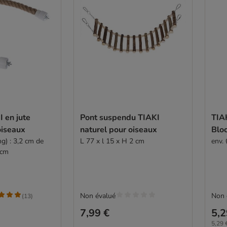
I en jute
Pont suspendu TIAKI
TIAK
oiseaux
naturel pour oiseaux
Bloc
ong) : 3,2 cm de
L 77 x l 15 x H 2 cm
env.
 cm
Non évalué
Non 
(
13
)
7,99 €
5,2
5,29 €