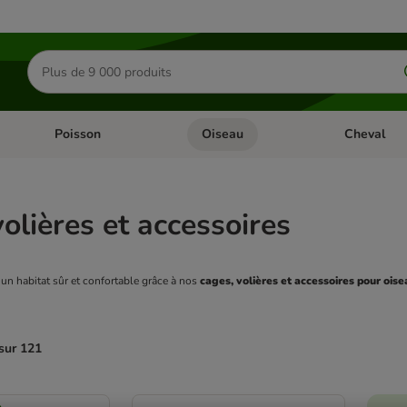
Rechercher
des
produits
Poisson
Oiseau
Cheval
Chat
Dérouler les catégories: Rongeur & Co
Dérouler les catégories: Poisson
Dérouler les 
olières et accessoires
 un habitat sûr et confortable grâce à nos 
cages, volières et accessoires pour oise
sur 121
ve been changed