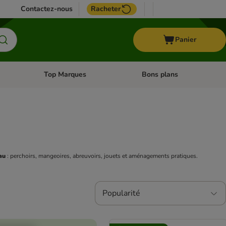
Contactez-nous
Racheter
Panier
Top Marques
Bons plans
catégories: Oiseau
Dérouler les catégories: Cheval
Dérouler les catégories: Top
au
 : perchoirs, mangeoires, abreuvoirs, jouets et aménagements pratiques.
Popularité