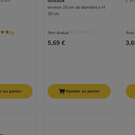
 12 cm
oiseaux
L 17,
environ 15 cm de diamètre x H
30 cm
Non évalué
Avis:
(
1
)
5,69 €
3,6
r au panier
Ajouter au panier