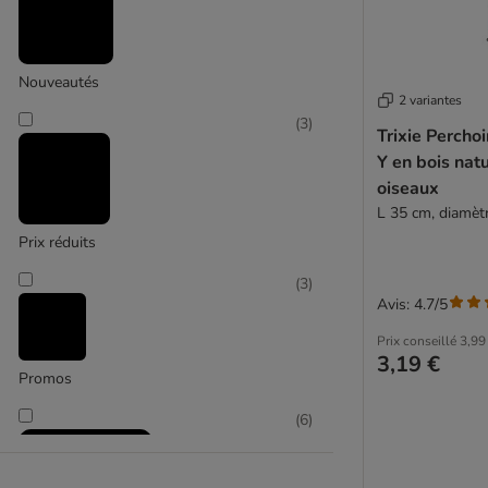
Nouveautés
2 variantes
(
3
)
Trixie Percho
Y en bois nat
oiseaux
L 35 cm, diamèt
Prix réduits
(
3
)
Avis: 4.7/5
Prix conseillé
3,99
3,19 €
Promos
(
6
)