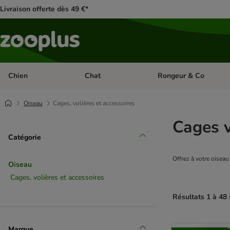
Livraison offerte dès 49 €*
Chien
Chat
Rongeur & Co
Dérouler les catégories: Chien
Dérouler les catégories: 
Oiseau
Cages, volières et accessoires
Cages v
Catégorie
Offrez à votre oiseau
Oiseau
Cages, volières et accessoires
Résultats 1 à 48 
product items ha
Marque