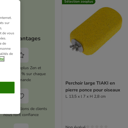
Sélection zooplus
nternet.
ts sur
e,
et de vous
Vos avantages
ées.
e de
ersonne
alités de
ité
Activez zooplus Zen et
conomisez 5 % sur chaque
commande
Perchoir large TIAKI en
pierre ponce pour oiseaux
L 13,5 x l 7 x H 2,8 cm
us de 10 millions de clients
nous font confiance
Non évalué