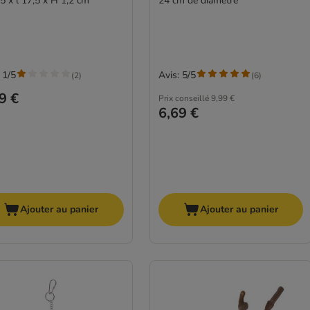
5 x l 17,5 x H 1,2 cm
24 cm de diamètre
 1/5
Avis: 5/5
(
2
)
(
6
)
9 €
Prix conseillé
9,99 €
6,69 €
Ajouter au panier
Ajouter au panier