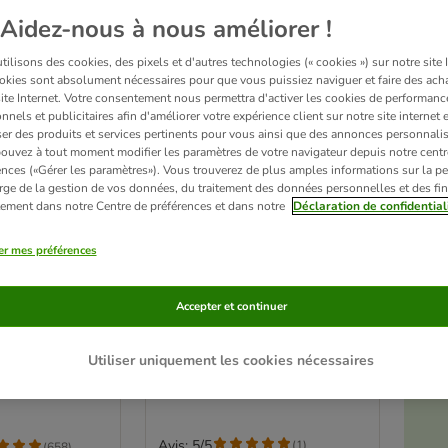
Aidez-nous à nous améliorer !
ilisons des cookies, des pixels et d'autres technologies (« cookies ») sur notre site I
okies sont absolument nécessaires pour que vous puissiez naviguer et faire des acha
site Internet. Votre consentement nous permettra d'activer les cookies de performanc
nnels et publicitaires afin d'améliorer votre expérience client sur notre site internet 
er des produits et services pertinents pour vous ainsi que des annonces personnalis
ouvez à tout moment modifier les paramètres de votre navigateur depuis notre centr
ences («Gérer les paramètres»). Vous trouverez de plus amples informations sur la p
rge de la gestion de vos données, du traitement des données personnelles et des fin
itement dans notre Centre de préférences et dans notre
Déclaration de confidential
er mes préférences
é
Sable coquillier pour
ir en forme de
Accepter et continuer
oiseaux Prestige Kristal
urel pour
5 kg
Utiliser uniquement les cookies nécessaires
re 1,5 cm
Pl
Avis: 5/5
(
1
)
(
658
)