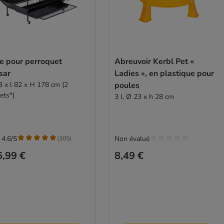
e pour perroquet
Abreuvoir Kerbl Pet «
sar
Ladies », en plastique pour
3 x l 82 x H 178 cm (2
poules
ets*)
3 l, Ø 23 x h 28 cm
 4.6/5
Non évalué
(
305
)
,99 €
8,49 €