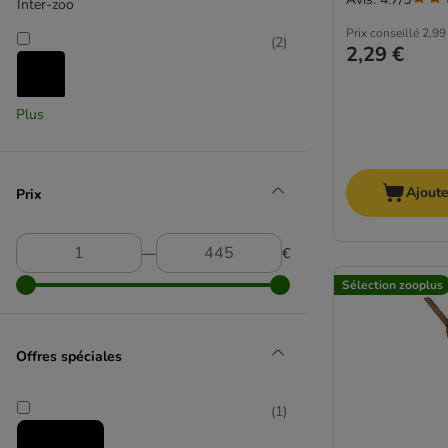
Inter-zoo
Prix conseillé
2,99
(
2
)
2,29 €
Plus
Karlie
(
5
)
Ajoute
Prix
Kerbl
―
€
(
3
)
Sélection zooplus
Offres spéciales
(
1
)
Kerbl Hobbyfarming