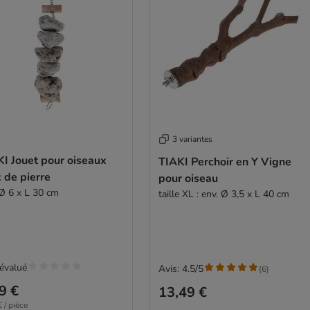
3 variantes
I Jouet pour oiseaux
TIAKI Perchoir en Y Vigne
 de pierre
pour oiseau
 Ø 6 x L 30 cm
taille XL : env. Ø 3,5 x L 40 cm
évalué
Avis: 4.5/5
(
6
)
9 €
13,49 €
 / pièce