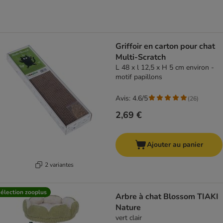
Griffoir en carton pour chat
Multi-Scratch
L 48 x l 12,5 x H 5 cm environ -
motif papillons
Avis: 4.6/5
(
26
)
2,69 €
Ajouter au panier
2 variantes
élection zooplus
Arbre à chat Blossom TIAKI
Nature
vert clair