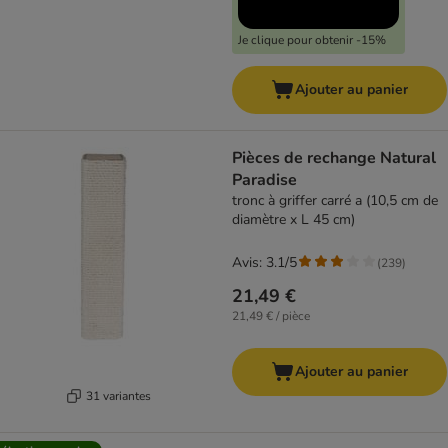
Je clique pour obtenir -15%
Ajouter au panier
Pièces de rechange Natural
Paradise
tronc à griffer carré a (10,5 cm de
diamètre x L 45 cm)
Avis: 3.1/5
(
239
)
21,49 €
21,49 € / pièce
Ajouter au panier
31 variantes