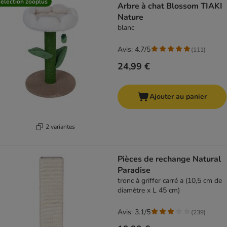
élection zooplus
Arbre à chat Blossom TIAKI
Nature
blanc
Avis: 4.7/5
(
111
)
24,99 €
Ajouter au panier
2 variantes
Pièces de rechange Natural
Paradise
tronc à griffer carré a (10,5 cm de
diamètre x L 45 cm)
Avis: 3.1/5
(
239
)