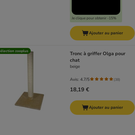
Je clique pour obtenir -15%
Ajouter au panier
élection zooplus
Tronc à griffer Olga pour
chat
beige
Avis: 4.7/5
(
38
)
18,19 €
Ajouter au panier