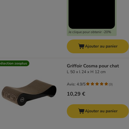
Je clique pour obtenir -20%
Ajouter au panier
élection zooplus
Griffoir Cosma pour chat
L 50 x l 24 x H 12 cm
Avis: 4.9/5
(
9
)
10,29 €
Ajouter au panier