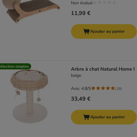
Non évalué
11,99 €
Ajouter au panier
élection zooplus
Arbre à chat Natural Home I
beige
Avis: 4.8/5
(
28
)
33,49 €
Ajouter au panier