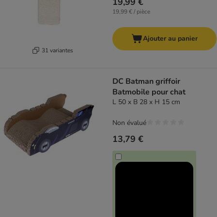
19,99 €
19,99 € / pièce
Ajouter au panier
31 variantes
DC Batman griffoir
Batmobile pour chat
L 50 x B 28 x H 15 cm
Non évalué
13,79 €