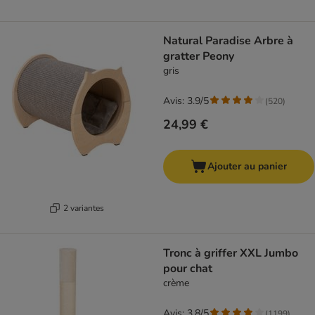
Natural Paradise Arbre à
gratter Peony
gris
Avis: 3.9/5
(
520
)
24,99 €
Ajouter au panier
2 variantes
Tronc à griffer XXL Jumbo
pour chat
crème
Avis: 3.8/5
(
1199
)