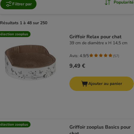
Popularité
Filtrer par
Résultats 1 à 48 sur 250
product items have been changed
élection zooplus
Griffoir Relax pour chat
39 cm de diamètre x H 14,5 cm
Avis: 4.9/5
(
57
)
9,49 €
Ajouter au panier
élection zooplus
Griffoir zooplus Basics pour
chat