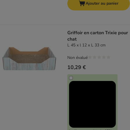
Ajouter au panier
Griffoir en carton Trixie pour
chat
L 45 x l 12 x L 33 cm
Non évalué
10,29 €