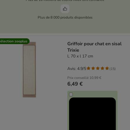
Plus de 8 000 produits disponibles
élection zooplus
Griffoir pour chat en sisal
Trixie
L 70 x l 17 cm
Avis: 4.9/5
(
15
)
Prix conseillé
10,99 €
6,49 €