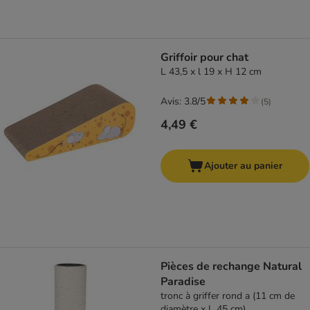
Griffoir pour chat
L 43,5 x l 19 x H 12 cm
Avis: 3.8/5
(
5
)
4,49 €
Ajouter au panier
Pièces de rechange Natural
Paradise
tronc à griffer rond a (11 cm de
diamètre x L 45 cm)