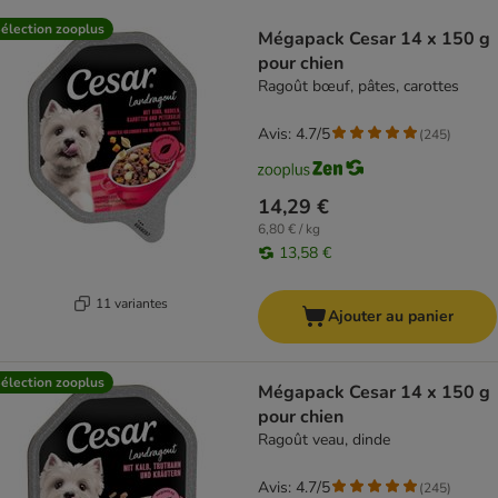
product items have been changed
élection zooplus
Mégapack Cesar 14 x 150 g
pour chien
Ragoût bœuf, pâtes, carottes
Avis: 4.7/5
(
245
)
14,29 €
6,80 € / kg
13,58 €
11 variantes
Ajouter au panier
élection zooplus
Mégapack Cesar 14 x 150 g
pour chien
Ragoût veau, dinde
Avis: 4.7/5
(
245
)