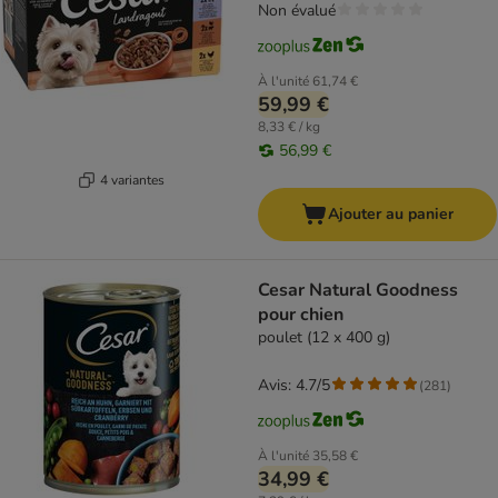
Non évalué
À l'unité
61,74 €
59,99 €
8,33 € / kg
56,99 €
4 variantes
Ajouter au panier
Cesar Natural Goodness
pour chien
poulet (12 x 400 g)
Avis: 4.7/5
(
281
)
À l'unité
35,58 €
34,99 €