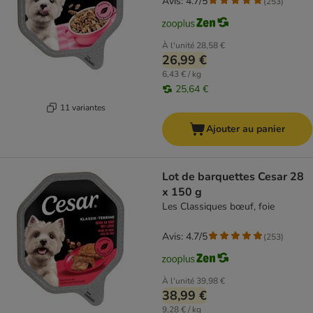
Avis: 4.7/5
(
253
)
À l'unité
28,58 €
26,99 €
6,43 € / kg
25,64 €
11 variantes
Ajouter au panier
Lot de barquettes Cesar 28
x 150 g
Les Classiques bœuf, foie
Avis: 4.7/5
(
253
)
À l'unité
39,98 €
38,99 €
9,28 € / kg