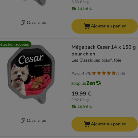
6,80 € / kg
13,58 €
11 variantes
Ajouter au panier
élection zooplus
Mégapack Cesar 14 x 150 g
pour chien
Les Classiques bœuf, foie
Avis: 4.7/5
(
245
)
19,99 €
9,52 € / kg
18,99 €
11 variantes
Ajouter au panier