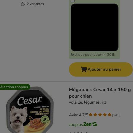
2 variantes
Je clique pour obtenir -20%
Ajouter au panier
élection zooplus
Mégapack Cesar 14 x 150 g
pour chien
volaille, légumes, riz
Avis: 4.7/5
(
245
)