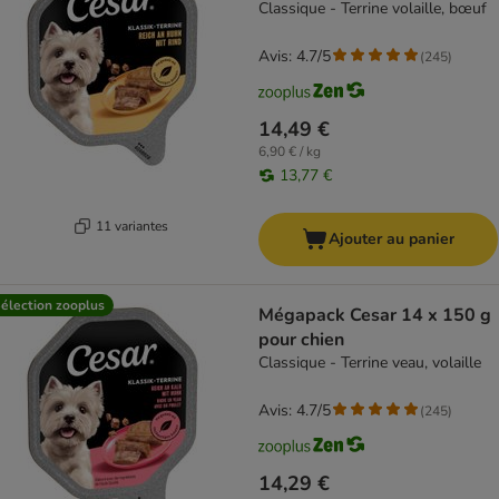
Classique - Terrine volaille, bœuf
Avis: 4.7/5
(
245
)
14,49 €
6,90 € / kg
13,77 €
11 variantes
Ajouter au panier
élection zooplus
Mégapack Cesar 14 x 150 g
pour chien
Classique - Terrine veau, volaille
Avis: 4.7/5
(
245
)
14,29 €