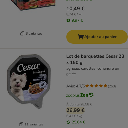
10,49 €
8,74 € / kg
9,97 €
8 variantes
Ajouter au panier
Lot de barquettes Cesar 28
x 150 g
agneau, carottes, coriandre en
gelée
Avis: 4.7/5
(
253
)
À l'unité
28,58 €
26,99 €
6,43 € / kg
25,64 €
11 variantes