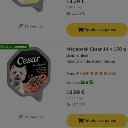
14,29 €
6,80 € / kg
13,58 €
11 variantes
Ajouter au panier
élection zooplus
Mégapack Cesar 14 x 150 g
pour chien
Ragoût dinde, bœuf, herbes
Avis: 4.7/5
(
245
)
19,99 €
9,52 € / kg
18,99 €
11 variantes
Ajouter au panier