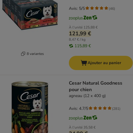
Avis: 5/5
(
46
)
À l'unité
125,88 €
121,99 €
8,47 € / kg
115,89 €
8 variantes
Ajouter au panier
Cesar Natural Goodness
pour chien
agneau (12 x 400 g)
Avis: 4.7/5
(
281
)
À l'unité
35,58 €