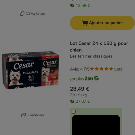
13,58 €
11 variantes
Ajouter au panier
Lot Cesar 24 x 150 g pour
chien
Les terrines classiques
Avis: 4.7/5
(
180
)
28,49 €
7,91 € / kg
27,07 €
2 variantes