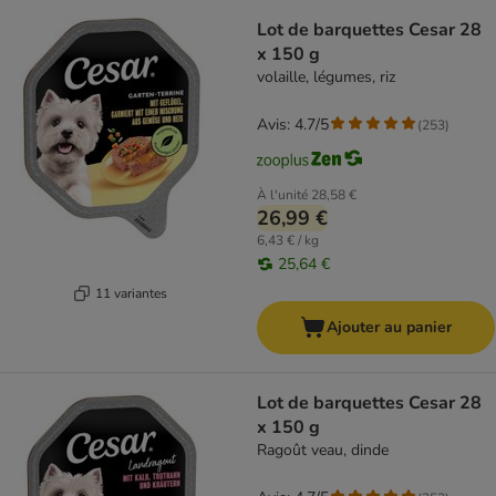
Lot de barquettes Cesar 28
x 150 g
volaille, légumes, riz
Avis: 4.7/5
(
253
)
À l'unité
28,58 €
26,99 €
6,43 € / kg
25,64 €
11 variantes
Ajouter au panier
Lot de barquettes Cesar 28
x 150 g
Ragoût veau, dinde