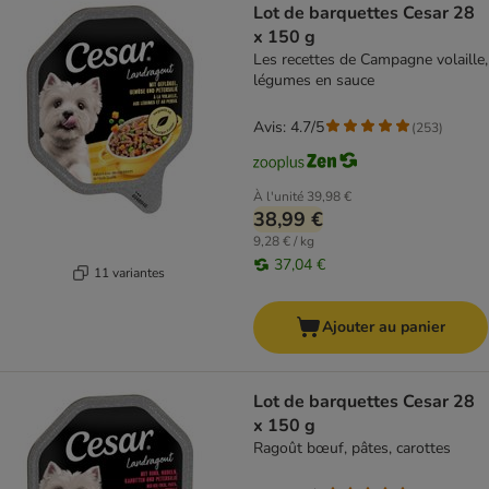
Lot de barquettes Cesar 28
x 150 g
Les recettes de Campagne volaille,
légumes en sauce
Avis: 4.7/5
(
253
)
À l'unité
39,98 €
38,99 €
9,28 € / kg
37,04 €
11 variantes
Ajouter au panier
Lot de barquettes Cesar 28
x 150 g
Ragoût bœuf, pâtes, carottes