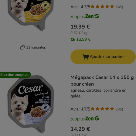
Avis: 4.7/5
(
245
)
19,99 €
9,52 € / kg
18,99 €
11 variantes
Ajouter au panier
élection zooplus
Mégapack Cesar 14 x 150 g
pour chien
agneau, carottes, coriandre en
gelée
Avis: 4.7/5
(
245
)
14,29 €
6,80 € / kg