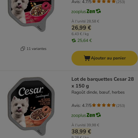
Avis: 4.7/5
(
253
)
À l'unité
28,58 €
26,99 €
6,43 € / kg
25,64 €
11 variantes
Ajouter au panier
Lot de barquettes Cesar 28
x 150 g
Ragoût dinde, bœuf, herbes
Avis: 4.7/5
(
253
)
À l'unité
39,98 €
38,99 €
9,28 € / kg