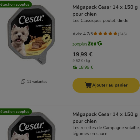
élection zooplus
Mégapack Cesar 14 x 150 g
pour chien
Les Classiques poulet, dinde
Avis: 4.7/5
(
245
)
19,99 €
9,52 € / kg
18,99 €
11 variantes
Ajouter au panier
élection zooplus
Mégapack Cesar 14 x 150 g
pour chien
Les recettes de Campagne volaille,
légumes en sauce