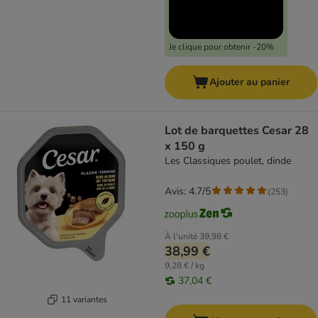
Je clique pour obtenir -20%
Ajouter au panier
Lot de barquettes Cesar 28
x 150 g
Les Classiques poulet, dinde
Avis: 4.7/5
(
253
)
À l'unité
39,98 €
38,99 €
9,28 € / kg
37,04 €
11 variantes