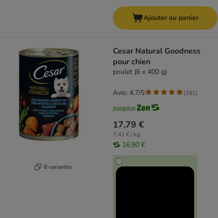
Ajouter au panier
Cesar Natural Goodness
pour chien
poulet (6 x 400 g)
Avis: 4.7/5
(
281
)
17,79 €
7,41 € / kg
16,90 €
8 variantes