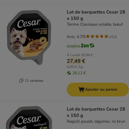
Lot de barquettes Cesar 28
x 150 g
Terrine Classique volaille, bœuf
Avis: 4.7/5
(
253
)
À l'unité
28,98 €
27,49 €
6,55 € / kg
26,12 €
11 variantes
Ajouter au panier
Lot de barquettes Cesar 28
x 150 g
Ragoût poulet, légumes, riz brun