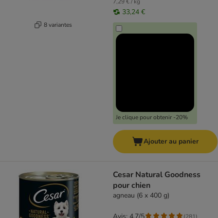
7,29 € / kg
33,24 €
8 variantes
Je clique pour obtenir -20%
Ajouter au panier
Cesar Natural Goodness
pour chien
agneau (6 x 400 g)
Avis: 4.7/5
(
281
)