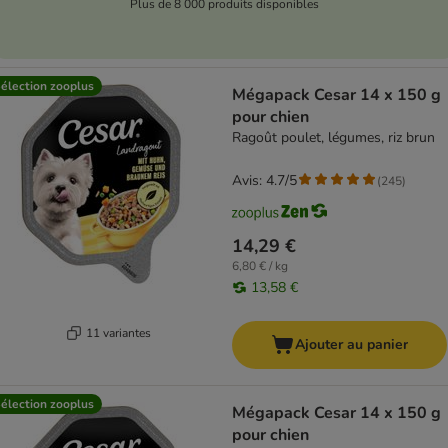
Plus de 8 000 produits disponibles
élection zooplus
Mégapack Cesar 14 x 150 g
pour chien
Ragoût poulet, légumes, riz brun
Avis: 4.7/5
(
245
)
14,29 €
6,80 € / kg
13,58 €
11 variantes
Ajouter au panier
élection zooplus
Mégapack Cesar 14 x 150 g
pour chien