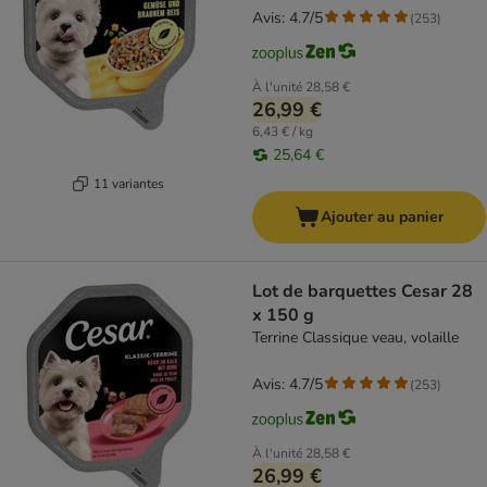
Avis: 4.7/5
(
253
)
À l'unité
28,58 €
26,99 €
6,43 € / kg
25,64 €
11 variantes
Ajouter au panier
Lot de barquettes Cesar 28
x 150 g
Terrine Classique veau, volaille
Avis: 4.7/5
(
253
)
À l'unité
28,58 €
26,99 €