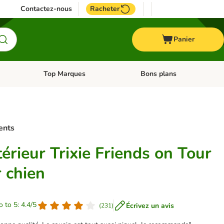
Contactez-nous
Racheter
Panier
Top Marques
Bons plans
catégories: Oiseau
Dérouler les catégories: Cheval
Dérouler les catégories: Top
ents
térieur Trixie Friends on Tour
 chien
o to 5: 4.4/5
Écrivez un avis
(
231
)