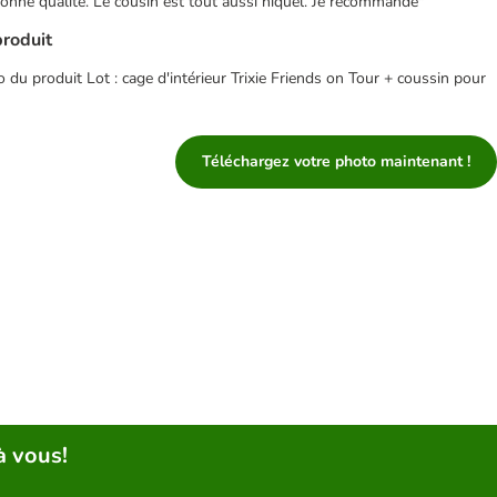
 bonne qualité. Le cousin est tout aussi niquel. Je recommande"
produit
du produit Lot : cage d'intérieur Trixie Friends on Tour + coussin pour
Téléchargez votre photo maintenant !
à vous!