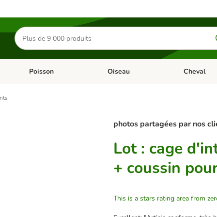
Rechercher
des
produits
Poisson
Oiseau
Cheval
Chat
Dérouler les catégories: Rongeur & Co
Dérouler les catégories: Poisson
Dérouler les 
nts
photos partagées par nos cli
Lot : cage d'in
+ coussin pour
This is a stars rating area from zer