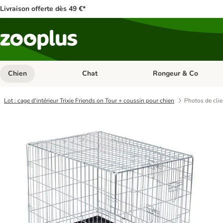
Livraison offerte dès 49 €*
Chien
Chat
Rongeur & Co
Dérouler les catégories: Chien
Dérouler les catégories: 
Lot : cage d'intérieur Trixie Friends on Tour + coussin pour chien
Photos de clie