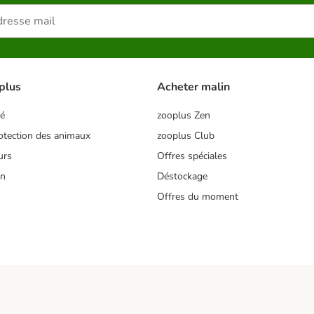
plus
Acheter malin
té
zooplus Zen
tection des animaux
zooplus Club
urs
Offres spéciales
on
Déstockage
Offres du moment
s