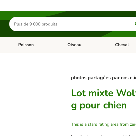
Rechercher
des
produits
Poisson
Oiseau
Cheval
Chat
Dérouler les catégories: Rongeur & Co
Dérouler les catégories: Poisson
Dérouler les 
photos partagées par nos cli
Lot mixte Wol
g pour chien
This is a stars rating area from zer