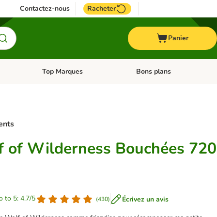
Contactez-nous
Racheter
Panier
Top Marques
Bons plans
catégories: Oiseau
Dérouler les catégories: Cheval
Dérouler les catégories: Top
ents
f of Wilderness Bouchées 720
o to 5: 4.7/5
Écrivez un avis
(
430
)