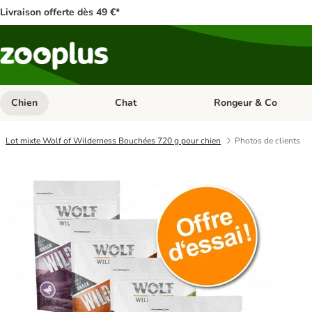
Livraison offerte dès 49 €*
Chien
Chat
Rongeur & Co
Dérouler les catégories: Chien
Dérouler les catégories: 
Lot mixte Wolf of Wilderness Bouchées 720 g pour chien
Photos de clients