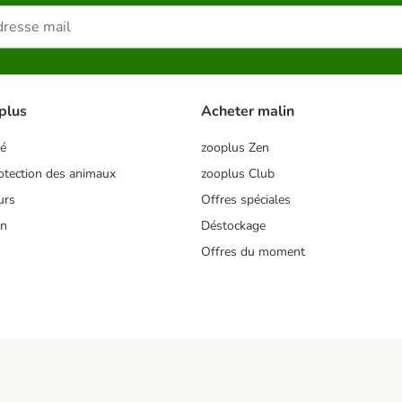
plus
Acheter malin
té
zooplus Zen
tection des animaux
zooplus Club
urs
Offres spéciales
on
Déstockage
Offres du moment
s