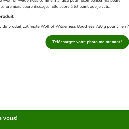
lise Wolf of Wilderness comme friandise pour récompenser ma petite
es premiers apprentissages. Elle adore à tel point que je l’uti...
produit
o du produit Lot mixte Wolf of Wilderness Bouchées 720 g pour chien ?
Téléchargez votre photo maintenant !
à vous!