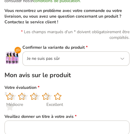
consulter nos\n
conditions de publication.
Vous rencontrez un problème avec votre commande ou votre
livraison, ou vous avez une question concernant un produit ?
Contactez le service client !
Les champs marqués d'un * doivent obligatoirement être
complétés.
Confirmer la variante du produit
*
Je ne suis pas sûr
Mon avis sur le produit
Votre évaluation
*
1
2
3
4
5
Médiocre
Excellent
Veuillez donner un titre à votre avis
*