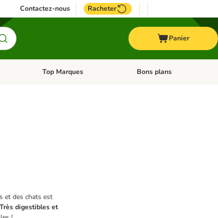
Contactez-nous
Racheter
Panier
Top Marques
Bons plans
catégories: Oiseau
Dérouler les catégories: Cheval
Dérouler les catégories: Top
s et des chats est
Très digestibles et
les !