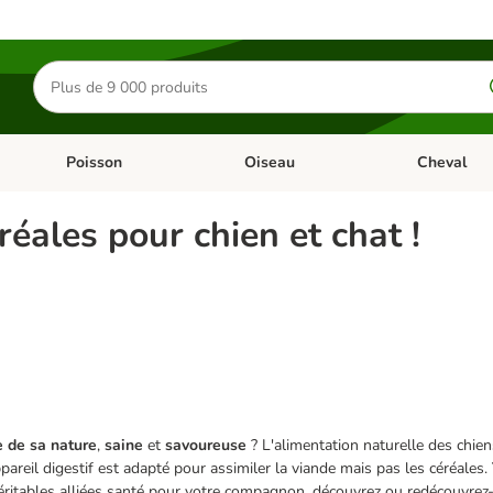
Rechercher
des
produits
Poisson
Oiseau
Cheval
Chat
Dérouler les catégories: Rongeur & Co
Dérouler les catégories: Poisson
Dérouler les 
réales pour chien et chat !
 de sa nature
,
saine
et
savoureuse
? L'alimentation naturelle des chien
areil digestif est adapté pour assimiler la viande mais pas les céréales.
véritables alliées santé pour votre compagnon, découvrez ou redécouvrez-