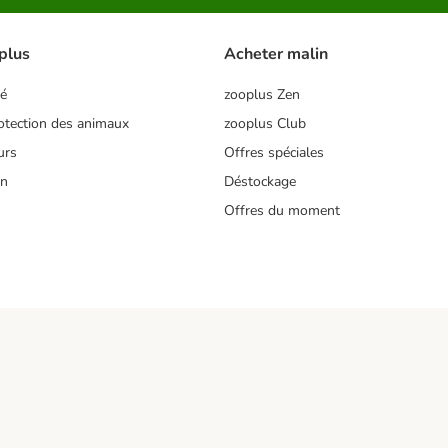
plus
Acheter malin
té
zooplus Zen
tection des animaux
zooplus Club
urs
Offres spéciales
on
Déstockage
Offres du moment
s