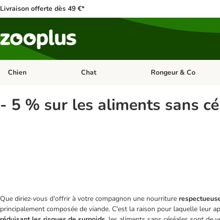
Livraison offerte dès 49 €*
Chien
Chat
Rongeur & Co
Dérouler les catégories: Chien
Dérouler les catégories: 
- 5 % sur les aliments sans cé
Que diriez-vous d'offrir à votre compagnon une nourriture
respectueuse
principalement composée de viande. C'est la raison pour laquelle leur app
réduisant les risques de surpoids
, les aliments sans céréales sont de 