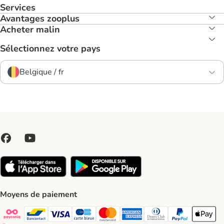
Services
Avantages zooplus
Acheter malin
Sélectionnez votre pays
Belgique / fr
Moyens de paiement
Payconiq Payment Method
bancontact Payment Method
Visa Payment Method
carte bleue Payment Method
Master card Payment Method
American express Payment Meth
Diners club Payment Met
Paypal Payment 
Apple Pa