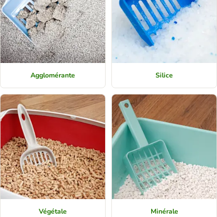
Agglomérante
Silice
Végétale
Minérale