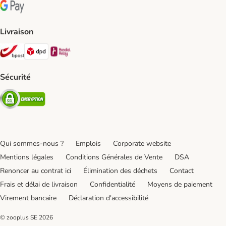
Google Pay Payment Method
Livraison
Bpost Shipping Method
DPD Shipping Method
Mondial relay Shipping Method
Sécurité
Security
Qui sommes-nous ?
Emplois
Corporate website
Mentions légales
Conditions Générales de Vente
DSA
Renoncer au contrat ici
Élimination des déchets
Contact
Frais et délai de livraison
Confidentialité
Moyens de paiement
Virement bancaire
Déclaration d'accessibilité
© zooplus SE
2026