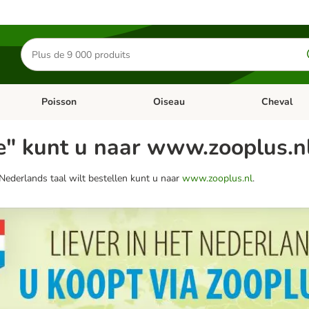
Rechercher
des
produits
Poisson
Oiseau
Cheval
Chat
Dérouler les catégories: Rongeur & Co
Dérouler les catégories: Poisson
Dérouler les 
e" kunt u naar www.zooplus.nl
Nederlands taal wilt bestellen kunt u naar
www.zooplus.nl
.