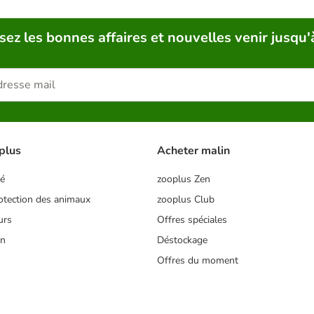
sez les bonnes affaires et nouvelles venir jusqu'
plus
Acheter malin
té
zooplus Zen
tection des animaux
zooplus Club
urs
Offres spéciales
on
Déstockage
Offres du moment
s