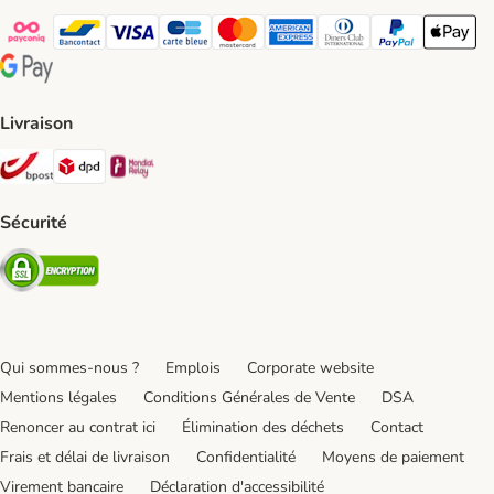
Payconiq Payment Method
bancontact Payment Method
Visa Payment Method
carte bleue Payment Method
Master card Payment Method
American express Payment Meth
Diners club Payment Met
Paypal Payment 
Apple Pa
Google Pay Payment Method
Livraison
Bpost Shipping Method
DPD Shipping Method
Mondial relay Shipping Method
Sécurité
Security
Qui sommes-nous ?
Emplois
Corporate website
Mentions légales
Conditions Générales de Vente
DSA
Renoncer au contrat ici
Élimination des déchets
Contact
Frais et délai de livraison
Confidentialité
Moyens de paiement
Virement bancaire
Déclaration d'accessibilité