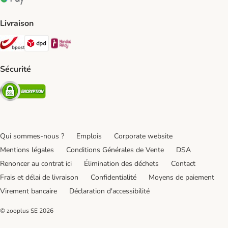
Google Pay Payment Method
Livraison
Bpost Shipping Method
DPD Shipping Method
Mondial relay Shipping Method
Sécurité
Security
Qui sommes-nous ?
Emplois
Corporate website
Mentions légales
Conditions Générales de Vente
DSA
Renoncer au contrat ici
Élimination des déchets
Contact
Frais et délai de livraison
Confidentialité
Moyens de paiement
Virement bancaire
Déclaration d'accessibilité
© zooplus SE
2026