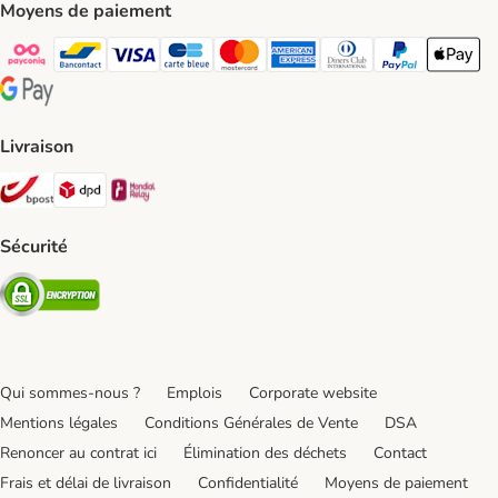
Moyens de paiement
Payconiq Payment Method
bancontact Payment Method
Visa Payment Method
carte bleue Payment Method
Master card Payment Method
American express Payment Meth
Diners club Payment Met
Paypal Payment 
Apple Pa
Google Pay Payment Method
Livraison
Bpost Shipping Method
DPD Shipping Method
Mondial relay Shipping Method
Sécurité
Security
Qui sommes-nous ?
Emplois
Corporate website
Mentions légales
Conditions Générales de Vente
DSA
Renoncer au contrat ici
Élimination des déchets
Contact
Frais et délai de livraison
Confidentialité
Moyens de paiement