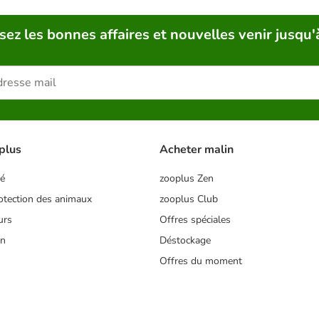
sez les bonnes affaires et nouvelles venir jusqu'
plus
Acheter malin
té
zooplus Zen
tection des animaux
zooplus Club
urs
Offres spéciales
on
Déstockage
Offres du moment
s