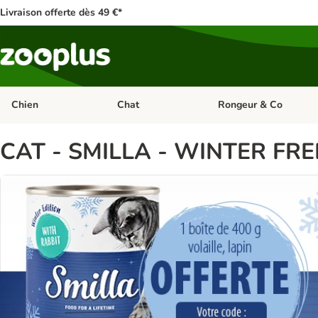
Livraison offerte dès 49 €*
Chien
Chat
Rongeur & Co
Dérouler les catégories: Chien
Dérouler les catégories: 
CAT - SMILLA - WINTER FRE