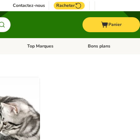
Contactez-nous
Racheter
Panier
Top Marques
Bons plans
catégories: Oiseau
Dérouler les catégories: Cheval
Dérouler les catégories: Top