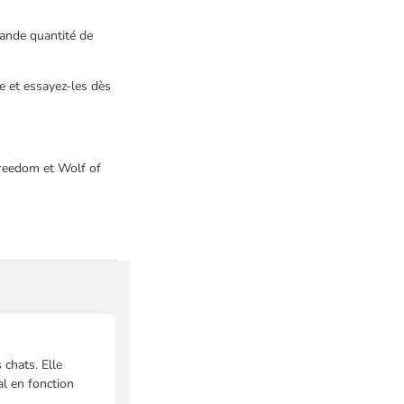
rande quantité de
e et essayez-les dès
 Freedom et Wolf of
 chats. Elle
al en fonction