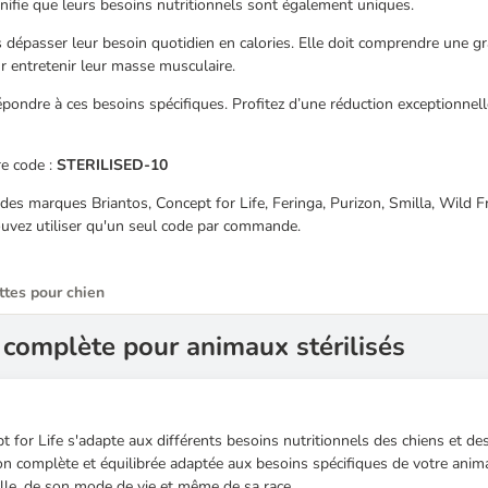
gnifie que leurs besoins nutritionnels sont également uniques.
s dépasser leur besoin quotidien en calories. Elle doit comprendre une g
ur entretenir leur masse musculaire.
ndre à ces besoins spécifiques. Profitez d’une réduction exceptionnell
e code :
STERILISED-10
t des marques Briantos, Concept for Life, Feringa, Purizon, Smilla, Wild
uvez utiliser qu'un seul code par commande.
tes pour chien
complète pour animaux stérilisés
t for Life s'adapte aux différents besoins nutritionnels des chiens et des
on complète et équilibrée adaptée aux besoins spécifiques de votre anim
ille, de son mode de vie et même de sa race.