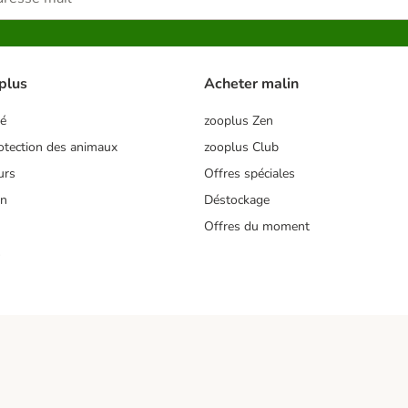
plus
Acheter malin
té
zooplus Zen
tection des animaux
zooplus Club
urs
Offres spéciales
on
Déstockage
Offres du moment
s