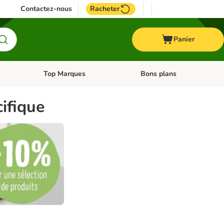
Contactez-nous
Racheter
Panier
Top Marques
Bons plans
catégories: Oiseau
Dérouler les catégories: Cheval
Dérouler les catégories: Top
ifique