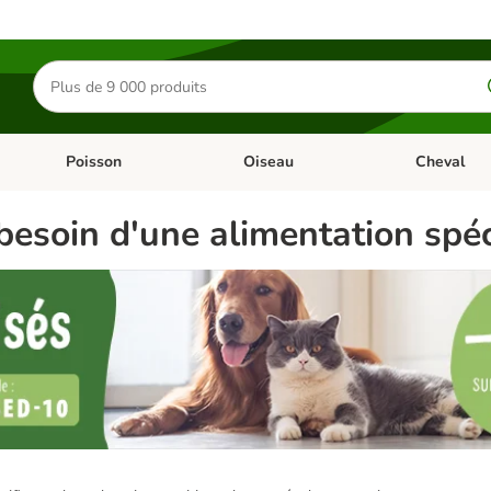
Rechercher
des
produits
Poisson
Oiseau
Cheval
Chat
Dérouler les catégories: Rongeur & Co
Dérouler les catégories: Poisson
Dérouler les 
esoin d'une alimentation spéc