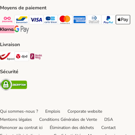
Moyens de paiement
Payconiq Payment Method
bancontact Payment Method
Visa Payment Method
carte bleue Payment Method
Master card Payment Method
American express Payment Meth
Diners club Payment Met
Paypal Payment 
Apple Pa
Klarna Payment Method
Google Pay Payment Method
Livraison
Bpost Shipping Method
DPD Shipping Method
Mondial relay Shipping Method
Sécurité
Security
Qui sommes-nous ?
Emplois
Corporate website
Mentions légales
Conditions Générales de Vente
DSA
Renoncer au contrat ici
Élimination des déchets
Contact