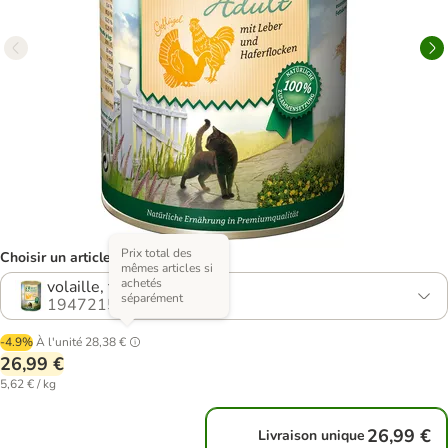
Prix total des
Choisir un article (4 variantes)
mêmes articles si
achetés
volaille, foie
séparément
1947215.2
-4.9%
À l'unité
28,38 €
26,99 €
5,62 € / kg
26,99 €
Livraison unique