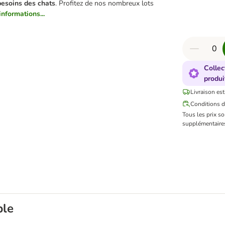
esoins des chats
. Profitez de nos nombreux lots
informations...
Collec
produi
Livraison est
Conditions d
Tous les prix s
supplémentaires
ble