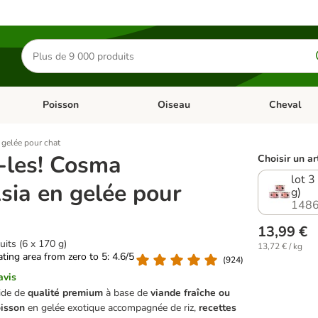
Rechercher
des
produits
Poisson
Oiseau
Cheval
Chat
Dérouler les catégories: Rongeur & Co
Dérouler les catégories: Poisson
Dérouler les 
 gelée pour chat
-les! Cosma
Choisir un ar
lot 3
sia en gelée pour
g)
1486
13,99 €
uits (6 x 170 g)
13,72 € / kg
rating area from zero to 5: 4.6/5
(
924
)
avis
ide de
qualité premium
à base de
viande fraîche ou
oisson
en gelée exotique accompagnée de riz,
recettes