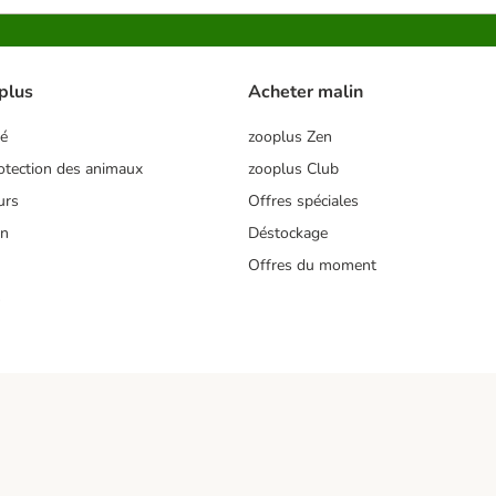
plus
Acheter malin
té
zooplus Zen
tection des animaux
zooplus Club
urs
Offres spéciales
on
Déstockage
Offres du moment
s