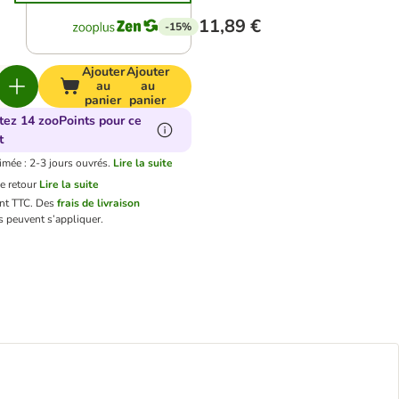
11,89 €
-15%
Ajouter
Ajouter
au
au
panier
panier
tez 14 zooPoints pour ce
t
imée : 2-3 jours ouvrés.
Lire la suite
e retour
Lire la suite
ont TTC.
Des
frais de livraison
 peuvent s’appliquer.