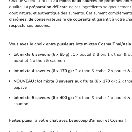
Chaque variété contient
au moins deux sources de protéines ani
qualité. La
préparation délicate
de ces ingrédients soigneusement s
goût naturel et authentique des aliments. Cet aliment complémentai
d'arômes, de conservateurs ni de colorants
et garantit à votre ch
respecte ses besoins.
Vous avez le choix entre plusieurs lots mixtes Cosma Thai/Asia 
lot mixte 6 saveurs (6 x 85 g) :
1 x poulet & thon, 1 x thon & cr
bœuf et 1 x thon & saumon
lot mixte 4 saveurs (6 x 170 g) :
2 x thon & crabe, 2 x poulet & 
NOUVEAU : lot mixte 3 saveurs aux fruits (6 x 170 g) :
2 x tho
papaye
lot mixte 5 saveurs (6 x 400 g) :
2 x thon & crabe, 1 x poulet & 
saumon
Faites plaisir à votre chat avec beaucoup d'amour et Cosma !