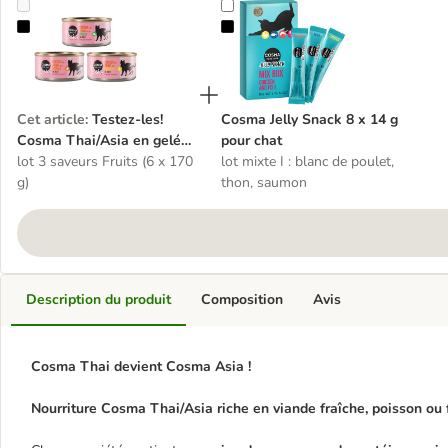
Testez-les! Cosma Thai/Asia en gelée pour chat
Cosma Jelly Snack 8 x 14 g pour c
Cet article
:
Testez-les!
Cosma Jelly Snack 8 x 14 g
Cosma Thai/Asia en gelée
pour chat
pour chat
lot 3 saveurs Fruits (6 x 170
lot mixte I : blanc de poulet,
g)
thon, saumon
Description du produit
Composition
Avis
Cosma Thai devient Cosma Asia !
Nourriture Cosma Thai/Asia riche en viande fraîche, poisson ou 