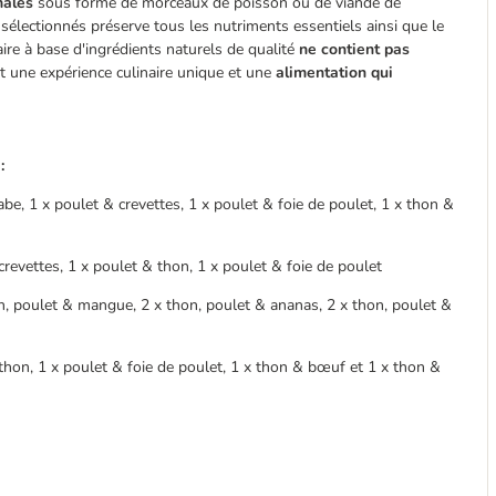
males
sous forme de morceaux de poisson ou de viande de
électionnés préserve tous les nutriments essentiels ainsi que le
re à base d'ingrédients naturels de qualité
ne contient pas
at une expérience culinaire unique et une
alimentation qui
:
abe, 1 x poulet & crevettes, 1 x poulet & foie de poulet, 1 x thon &
crevettes, 1 x poulet & thon, 1 x poulet & foie de poulet
n, poulet & mangue, 2 x thon, poulet & ananas, 2 x thon, poulet &
thon, 1 x poulet & foie de poulet, 1 x thon & bœuf et 1 x thon &