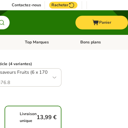
Contactez-nous
Racheter
Panier
Top Marques
Bons plans
catégories: Oiseau
Dérouler les catégories: Cheval
Dérouler les catégories: Top
ticle (4 variantes)
 saveurs Fruits (6 x 170
76.8
Livraison
13,99 €
unique