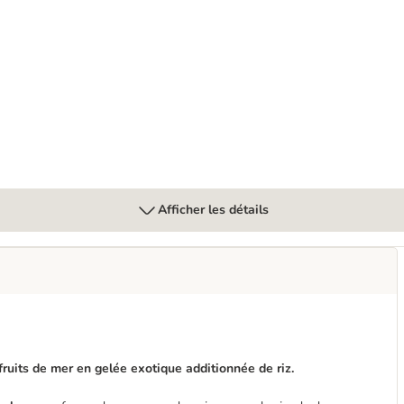
hat
Afficher les détails
fruits de mer en gelée exotique additionnée de riz.