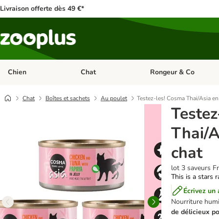
Livraison offerte dès 49 €*
Chien
Chat
Rongeur & Co
Dérouler les catégories: Chien
Dérouler les catégories: 
Chat
Boîtes et sachets
Au poulet
Testez-les! Cosma Thai/Asia en
Testez
Thai/A
chat
lot 3 saveurs Fr
This is a stars 
Écrivez un 
Nourriture hum
de délicieux p