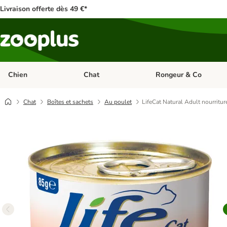
Livraison offerte dès 49 €*
Chien
Chat
Rongeur & Co
Dérouler les catégories: Chien
Dérouler les catégories: 
Chat
Boîtes et sachets
Au poulet
LifeCat Natural Adult nourritu