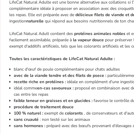
LifeCat Natural Adulte est une bonne alternative aux collations si l'
complémentaire idéale à proposer en association avec des croquet
les repas. Elle est préparée avec de
délicieux filets de viande et 
ingestion
naturelle
qui répond aux besoins nutritionnels de ton cha
LifeCat Natural Adult contient des
protéines animales nobles
et e
facilement assimilable, préparée à
la vapeur douce
pour préserver l
exempt d'additifs artificiels, tels que les colorants artificiels et l
Toutes les caractéristiques de LifeCat Natural Adulte :
blanc d'œuf de poule complémentaire pour chats adultes
avec de la viande tendre et des filets de psece :
particulièreme
recette riche en protéines :
idéale en complément d'une ingestio
idéal comme
en-cas savoureux :
proposé en combinaison avec de
cas entre les repas
faible teneur en graisses et en glucides :
favorise le contrôle d
procédure de traitement douce
100 % naturel :
exempt de
colorants
, de conservateurs et d'aut
sans cruauté
: non testé sur les animaux
sans hormones :
préparé avec des bœufs provenant d'élevages qu