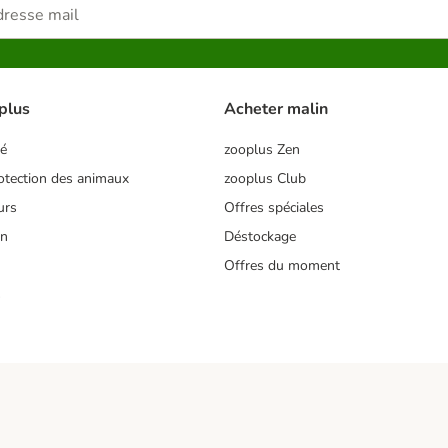
plus
Acheter malin
té
zooplus Zen
tection des animaux
zooplus Club
urs
Offres spéciales
on
Déstockage
Offres du moment
s