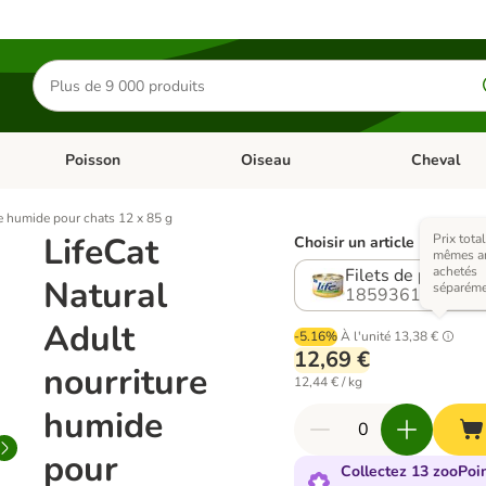
Rechercher
des
produits
Poisson
Oiseau
Cheval
Chat
Dérouler les catégories: Rongeur & Co
Dérouler les catégories: Poisson
Dérouler les 
re humide pour chats 12 x 85 g
LifeCat
Prix tota
Choisir un article (5 varian
mêmes art
achetés
Filets de poulet
Natural
séparém
1859361.0
Adult
-5.16%
À l'unité
13,38 €
12,69 €
nourriture
12,44 € / kg
humide
pour
Collectez 13 zooPoin