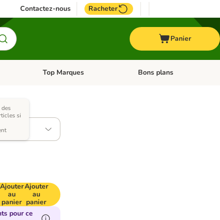
Contactez-nous
Racheter
Panier
Top Marques
Bons plans
catégories: Oiseau
Dérouler les catégories: Cheval
Dérouler les catégories: Top
l des
tes)
icles si
ent
Ajouter
Ajouter
au
au
panier
panier
ts pour ce