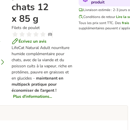
produit
chats 12
Livraison estimée : 2-3 jours 
x 85 g
Conditions de retour
Lire la s
Tous les prix sont TTC.
Des
frais
Filets de poulet
supplémentaires peuvent s’appli
(
0
)
Écrivez un avis
LifeCat Natural Adult nourriture
humide complémentaire pour
chats, avec de la viande et du
poisson cuits à la vapeur, riche en
protéines, pauvre en graisses et
en glucides -
maintenant en
multipack pratique pour
économiser de l'argent !
Plus d'informations...