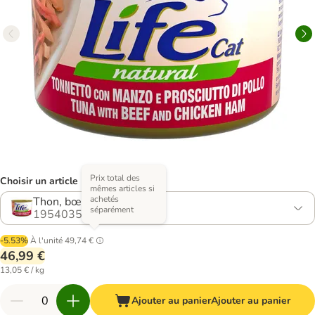
Prix total des
Choisir un article (5 variantes)
mêmes articles si
achetés
Thon, bœuf, jambon
séparément
1954035.1
-5.53%
À l'unité
49,74 €
46,99 €
13,05 € / kg
Ajouter au panier
Ajouter au panier