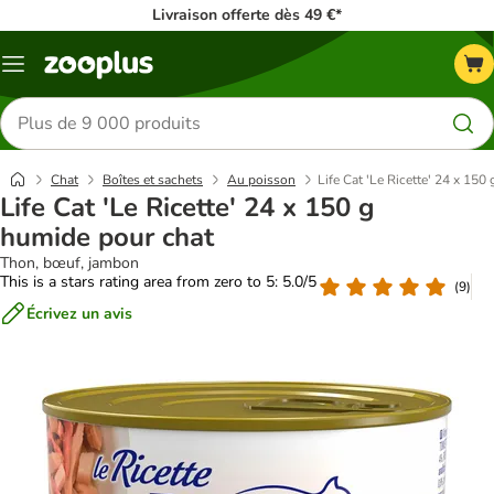
Livraison offerte dès 49 €*
Menu
Rechercher
des
produits
Chat
Boîtes et sachets
Au poisson
Life Cat 'Le Ricette' 24 x 150
Life Cat 'Le Ricette' 24 x 150 g
humide pour chat
Thon, bœuf, jambon
This is a stars rating area from zero to 5: 5.0/5
(
9
)
Écrivez un avis