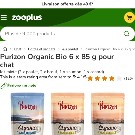
Livraison offerte dès 49 €*
Menu
Rechercher
des
produits
Chat
Boîtes et sachets
Au poulet
Purizon Organic Bio 6 x 85 g p
Purizon Organic Bio 6 x 85 g pour
chat
lot mixte (2 x poulet, 2 x bœuf, 1 x saumon, 1 x canard)
This is a stars rating area from zero to 5: 4.1/5
(
126
)
Écrivez un avis