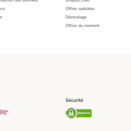
tection des animaux
zooplus Club
urs
Offres spéciales
on
Déstockage
Offres du moment
s
Sécurité
pping Method
D Shipping Method
Mondial relay Shipping Method
Security
od
hod