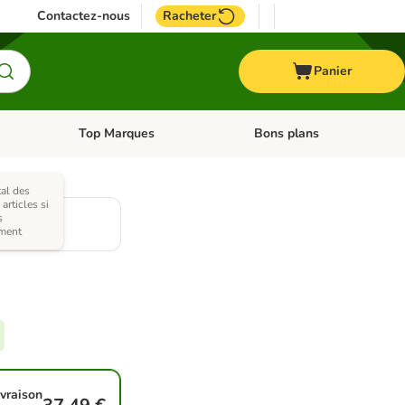
Contactez-nous
Racheter
Panier
Top Marques
Bons plans
catégories: Oiseau
Dérouler les catégories: Cheval
Dérouler les catégories: Top
tal des
rticles si
s
ment
ivraison