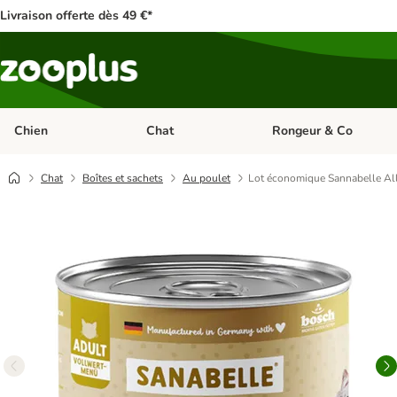
Livraison offerte dès 49 €*
Chien
Chat
Rongeur & Co
Dérouler les catégories: Chien
Dérouler les catégories: 
Chat
Boîtes et sachets
Au poulet
Lot économique Sannabelle All