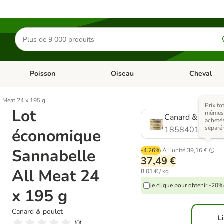
Rechercher
des
produits
Poisson
Oiseau
Cheval
Chat
Dérouler les catégories: Rongeur & Co
Dérouler les catégories: Poisson
Dérouler les 
 Meat 24 x 195 g
Prix to
Lot
mêmes a
Canard & poulet
acheté
séparé
1858401.1
économique
Sannabelle
-4.26%
À l'unité
39,16 €
37,49 €
All Meat 24
8,01 € / kg
Je clique pour obtenir -20%
x 195 g
Canard & poulet
L
(
0
)