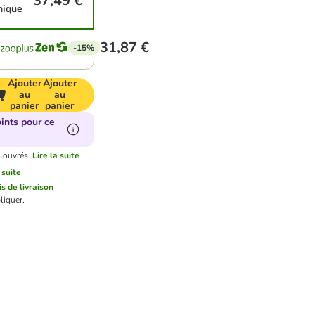
37,49 €
nique
31,87 €
-15%
Ajouter
Ajouter
au
au
panier
panier
ints pour ce
s ouvrés.
Lire la suite
 suite
is de livraison
liquer.