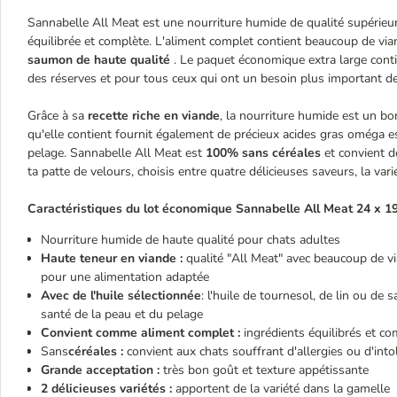
Sannabelle All Meat est une nourriture humide de qualité supérieur
équilibrée et complète. L'aliment complet contient beaucoup de vian
saumon de haute qualité
. Le paquet économique extra large conti
des réserves et pour tous ceux qui ont un besoin plus important de
Grâce à sa
recette riche en viande
, la nourriture humide est un bo
qu'elle contient fournit également de précieux acides gras oméga es
pelage. Sannabelle All Meat est
100% sans céréales
et convient d
ta patte de velours, choisis entre quatre délicieuses saveurs, la vari
Caractéristiques du lot économique Sannabelle All Meat 24 x 19
Nourriture humide de haute qualité pour chats adultes
Haute teneur en viande :
qualité "All Meat" avec beaucoup de via
pour une alimentation adaptée
Avec de l'huile sélectionnée
: l'huile de tournesol, de lin ou de
santé de la peau et du pelage
Convient comme aliment complet :
ingrédients équilibrés et co
Sans
céréales :
convient aux chats souffrant d'allergies ou d'into
Grande acceptation :
très bon goût et texture appétissante
2 délicieuses variétés :
apportent de la variété dans la gamelle