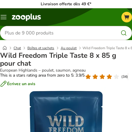
Livraison offerte dès 49 €*
Menu
Rechercher
des
produits
Chat
Boîtes et sachets
Au poulet
Wild Freedom Triple Taste 8 x 
Wild Freedom Triple Taste 8 x 85 g
pour chat
European Highlands – poulet, saumon, agneau
This is a stars rating area from zero to 5: 3.9/5
(
34
)
Écrivez un avis