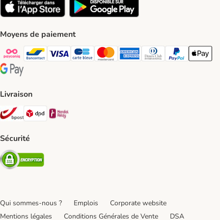
Moyens de paiement
Payconiq Payment Method
bancontact Payment Method
Visa Payment Method
carte bleue Payment Method
Master card Payment Method
American express Payment Meth
Diners club Payment Met
Paypal Payment 
Apple Pa
Google Pay Payment Method
Livraison
Bpost Shipping Method
DPD Shipping Method
Mondial relay Shipping Method
Sécurité
Security
Qui sommes-nous ?
Emplois
Corporate website
Mentions légales
Conditions Générales de Vente
DSA