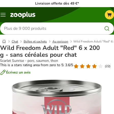
Livraison offerte dès 49 €*
Menu
Rechercher
des
produits
Chat
Boîtes et sachets
Au poisson
Wild Freedom Adult "Red" 6 x
Wild Freedom Adult "Red" 6 x 200
g - sans céréales pour chat
Scarlet Sunrise - porc, saumon, thon
This is a stars rating area from zero to 5: 3.6/5
(
22
)
Écrivez un avis