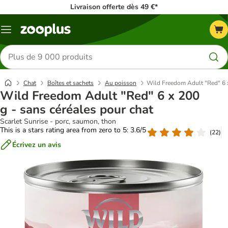
Livraison offerte dès 49 €*
Menu
Rechercher
des
produits
Chat
Boîtes et sachets
Au poisson
Wild Freedom Adult "Red" 6 x
Wild Freedom Adult "Red" 6 x 200
g - sans céréales pour chat
Scarlet Sunrise - porc, saumon, thon
This is a stars rating area from zero to 5: 3.6/5
(
22
)
Écrivez un avis