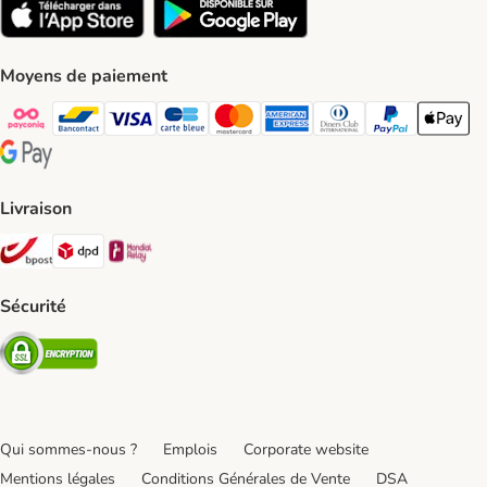
Moyens de paiement
Payconiq Payment Method
bancontact Payment Method
Visa Payment Method
carte bleue Payment Method
Master card Payment Method
American express Payment Meth
Diners club Payment Met
Paypal Payment 
Apple Pa
Google Pay Payment Method
Livraison
Bpost Shipping Method
DPD Shipping Method
Mondial relay Shipping Method
Sécurité
Security
Qui sommes-nous ?
Emplois
Corporate website
Mentions légales
Conditions Générales de Vente
DSA