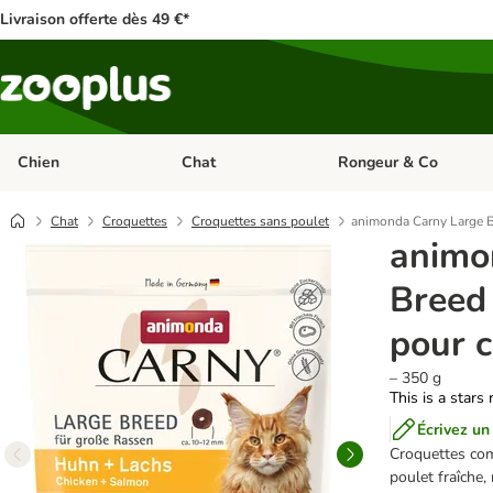
Livraison offerte dès 49 €*
Chien
Chat
Rongeur & Co
Dérouler les catégories: Chien
Dérouler les catégories: 
Chat
Croquettes
Croquettes sans poulet
animonda Carny Large B
animo
Breed
pour 
– 350 g
This is a stars 
Écrivez un
Croquettes com
poulet fraîche,