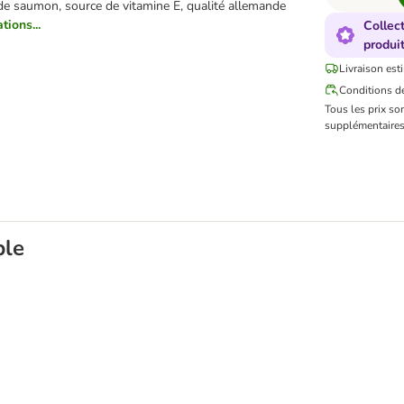
 de saumon, source de vitamine E, qualité allemande
tions...
Collec
produi
Livraison est
Conditions de
Tous les prix so
supplémentaires
ble
our chat