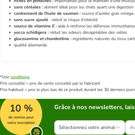
riches en protéines :
importantes pour le maintien d'une muscul
sans céréales :
aliment idéal pour les chats ayant une digestion 
contiennent de l’huile de saumon :
source d’acides gras oméga
sans sucre ajouté
: réduit le risque d'obésité
source de vitamine E :
aide à renforce les défenses immunitaire
yucca schidigera :
réduit les odeurs désagréables des selles
glucosamine et chondroïtine :
ingrédients naturels du tissu cart
qualité allemande
*Voir
conditions
Prix conseillé = prix de vente conseillé par le fabricant
Prix habituel = prix le plus bas de ce produit durant les 30 derniers jour
10 %
Grâce à nos newsletters, lais
de remise pour
votre inscription
Sélectionnez votre animal