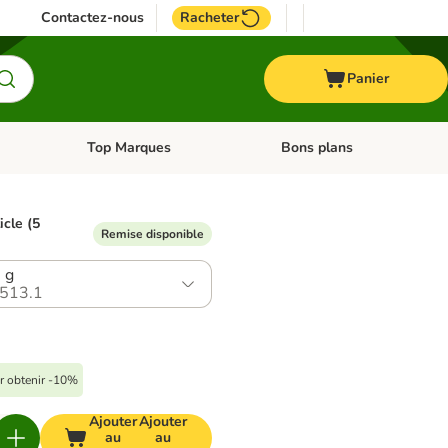
Contactez-nous
Racheter
Panier
Top Marques
Bons plans
catégories: Oiseau
Dérouler les catégories: Cheval
Dérouler les catégories: Top
icle (5
Remise disponible
 g
513.1
ur obtenir -10%
Ajouter
Ajouter
au
au