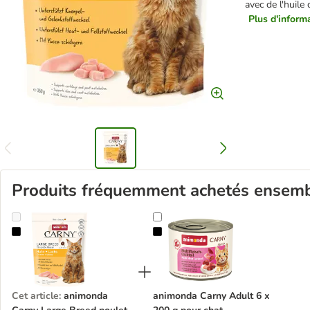
avec de l'huile
Plus d'informa
Produits fréquemment achetés ensem
animonda Carny Large Breed poulet + saumon pour chat
animonda Carny Adult 6 x 200 g p
Cet article
:
animonda
animonda Carny Adult 6 x