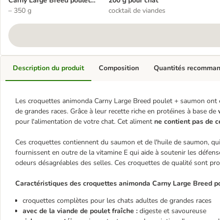
Carny Large Breed poulet +
200 g pour chat
saumon pour chat
– 350 g
cocktail de viandes
Description du produit
Composition
Quantités recomma
Les croquettes animonda Carny Large Breed poulet + saumon ont é
de grandes races. Grâce à leur recette riche en protéines à base de
pour l'alimentation de votre chat. Cet aliment
ne contient pas de c
Ces croquettes contiennent du saumon et de l'huile de saumon, qu
fournissent en outre de la vitamine E qui aide à soutenir les défens
odeurs désagréables des selles. Ces croquettes de qualité sont pr
Caractéristiques des croquettes animonda Carny Large Breed po
croquettes complètes pour les chats adultes de grandes races
avec de la viande de poulet fraîche :
digeste et savoureuse