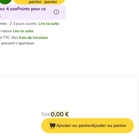
panier
panier
tez 4 zooPoints pour ce
t
imée : 2-3 jours ouvrés.
Lire la suite
 retour
Lire la suite
nt TTC.
Des
frais de livraison
 peuvent s’appliquer.
0,00 €
Total
Ajouter au panier
Ajouter au panier