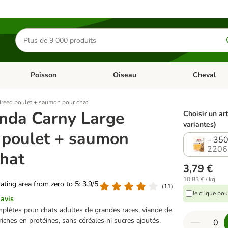
Rechercher
des
produits
Poisson
Oiseau
Cheval
Chat
Dérouler les catégories: Rongeur & Co
Dérouler les catégories: Poisson
Dérouler les 
reed poulet + saumon pour chat
nda Carny Large
Choisir un art
variantes)
 poulet + saumon
– 350
2206
chat
3,79 €
10,83 € / kg
rating area from zero to 5: 3.9/5
(
11
)
Je clique po
 avis
plètes pour chats adultes de grandes races, viande de
 riches en protéines, sans céréales ni sucres ajoutés,