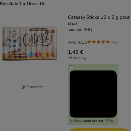
Résultats 1 à 15 sur 15
product items have been changed
Catessy Sticks 10 x 5 g pour
chat
saumon BBQ
Avis: 4.5/5
(
783
)
1,49 €
29,80 € / kg
5 variantes
Je clique pour obtenir -15%