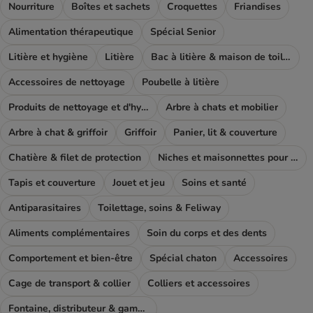
Nourriture
Boîtes et sachets
Croquettes
Friandises
Alimentation thérapeutique
Spécial Senior
Litière et hygiène
Litière
Bac à litière & maison de toilette
Accessoires de nettoyage
Poubelle à litière
Produits de nettoyage et d'hygiène
Arbre à chats et mobilier
Arbre à chat & griffoir
Griffoir
Panier, lit & couverture
Chatière & filet de protection
Niches et maisonnettes pour chat
Tapis et couverture
Jouet et jeu
Soins et santé
Antiparasitaires
Toilettage, soins & Feliway
Aliments complémentaires
Soin du corps et des dents
Comportement et bien-être
Spécial chaton
Accessoires
Cage de transport & collier
Colliers et accessoires
Fontaine, distributeur & gamelle