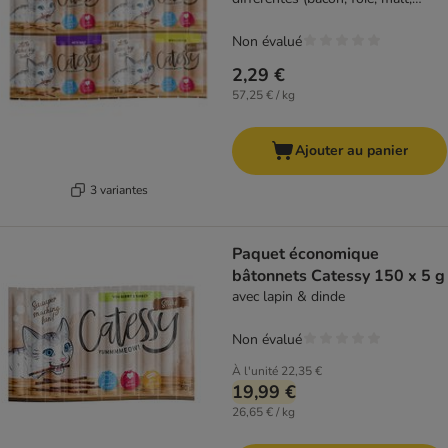
fromage)
Non évalué
2,29 €
57,25 € / kg
Ajouter au panier
3 variantes
Paquet économique
bâtonnets Catessy 150 x 5 g
avec lapin & dinde
Non évalué
À l'unité
22,35 €
19,99 €
26,65 € / kg