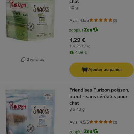
chat
40 g
Avis: 4.5/5
(
2
)
4,29 €
107,25 € / kg
4,08 €
2 variantes
Ajouter au panier
Friandises Purizon poisson,
bœuf - sans céréales pour
chat
3 x 40 g
Avis: 4.5/5
(
2
)