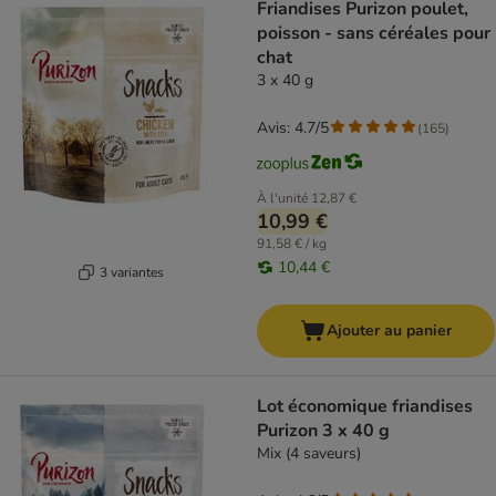
Friandises Purizon poulet,
poisson - sans céréales pour
chat
3 x 40 g
Avis: 4.7/5
(
165
)
À l'unité
12,87 €
10,99 €
91,58 € / kg
10,44 €
3 variantes
Ajouter au panier
Lot économique friandises
Purizon 3 x 40 g
Mix (4 saveurs)