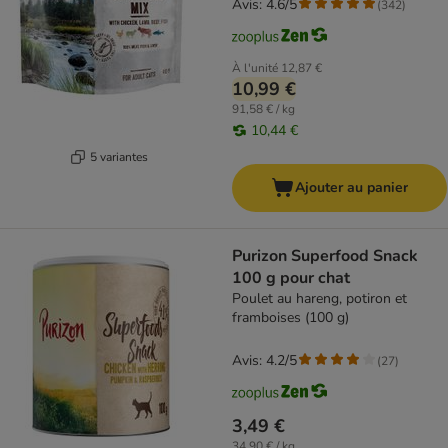
Avis: 4.6/5
(
342
)
À l'unité
12,87 €
10,99 €
91,58 € / kg
10,44 €
5 variantes
Ajouter au panier
Purizon Superfood Snack
100 g pour chat
Poulet au hareng, potiron et
framboises (100 g)
Avis: 4.2/5
(
27
)
3,49 €
34,90 € / kg