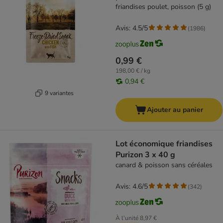
friandises poulet, poisson (5 g)
Avis: 4.5/5
(
1986
)
0,99 €
198,00 € / kg
0,94 €
9 variantes
Ajouter au panier
Lot économique friandises
Purizon 3 x 40 g
canard & poisson sans céréales
Avis: 4.6/5
(
342
)
À l'unité
8,97 €