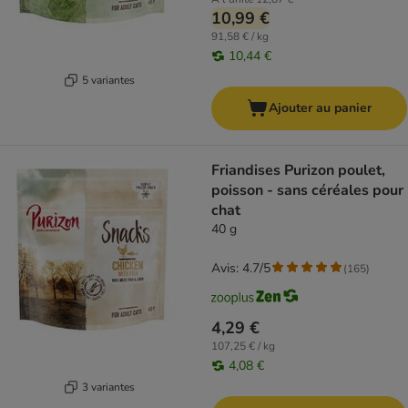
10,99 €
91,58 € / kg
10,44 €
5 variantes
Ajouter au panier
Friandises Purizon poulet,
poisson - sans céréales pour
chat
40 g
Avis: 4.7/5
(
165
)
4,29 €
107,25 € / kg
4,08 €
3 variantes