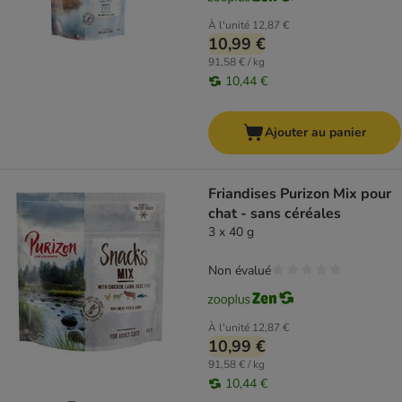
À l'unité
12,87 €
10,99 €
91,58 € / kg
10,44 €
Ajouter au panier
Friandises Purizon Mix pour
chat - sans céréales
3 x 40 g
Non évalué
À l'unité
12,87 €
10,99 €
91,58 € / kg
10,44 €