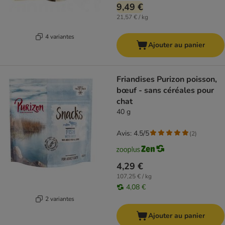
9,49 €
21,57 € / kg
4 variantes
Ajouter au panier
Friandises Purizon poisson,
bœuf - sans céréales pour
chat
40 g
Avis: 4.5/5
(
2
)
4,29 €
107,25 € / kg
4,08 €
2 variantes
Ajouter au panier