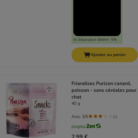
Je clique pour obtenir -5%
Ajouter au panier
Friandises Purizon canard,
poisson - sans céréales pour
chat
40 g
Avis: 3/5
(
2
)
2,99 €