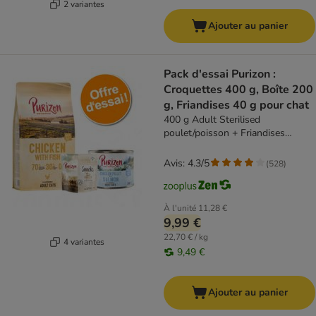
2 variantes
Ajouter au panier
Pack d'essai Purizon :
Croquettes 400 g, Boîte 200
g, Friandises 40 g pour chat
400 g Adult Sterilised
poulet/poisson + Friandises
poulet, poisson
Avis: 4.3/5
(
528
)
À l'unité
11,28 €
9,99 €
22,70 € / kg
4 variantes
9,49 €
Ajouter au panier