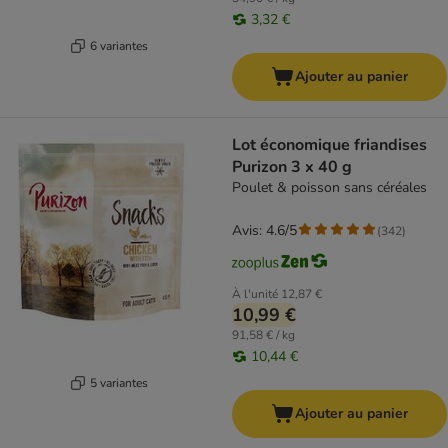
3,32 €
6 variantes
Ajouter au panier
Lot économique friandises
Purizon 3 x 40 g
Poulet & poisson sans céréales
Avis: 4.6/5
(
342
)
À l'unité
12,87 €
10,99 €
91,58 € / kg
10,44 €
5 variantes
Ajouter au panier