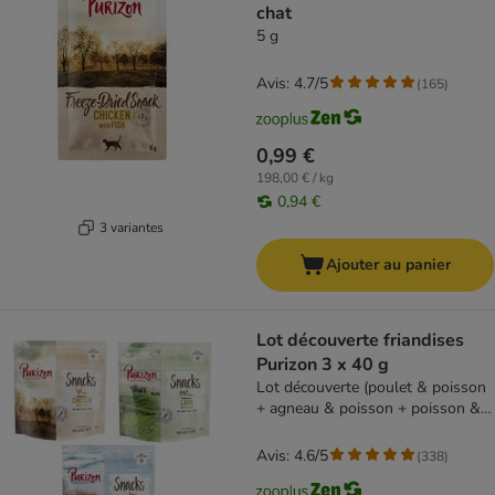
chat
5 g
Avis: 4.7/5
(
165
)
0,99 €
198,00 € / kg
0,94 €
3 variantes
Ajouter au panier
Lot découverte friandises
Purizon 3 x 40 g
Lot découverte (poulet & poisson
+ agneau & poisson + poisson &
boeuf)
Avis: 4.6/5
(
338
)