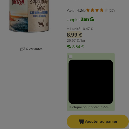
Avis: 4.2/5
(
27
)
À l'unité
10,47 €
8,99 €
29,97 € / kg
8,54 €
6 variantes
Je clique pour obtenir -5%
Ajouter au panier