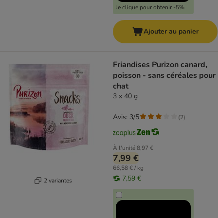
Je clique pour obtenir -5%
Ajouter au panier
Friandises Purizon canard,
poisson - sans céréales pour
chat
3 x 40 g
Avis: 3/5
(
2
)
À l'unité
8,97 €
7,99 €
66,58 € / kg
7,59 €
2 variantes