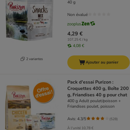
40 g
Non évalué
4,29 €
107,25 € / kg
4,08 €
2 variantes
Ajouter au panier
Pack d'essai Purizon :
Croquettes 400 g, Boîte 200
g, Friandises 40 g pour chat
400 g Adult poulet/poisson +
Friandises poulet, poisson
Avis: 4.3/5
(
528
)
À l'unité
10,78 €