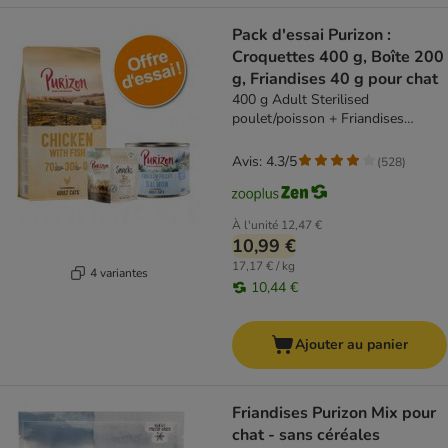
Pack d'essai Purizon :
Croquettes 400 g, Boîte 200
g, Friandises 40 g pour chat
400 g Adult Sterilised
poulet/poisson + Friandises
poulet, poisson + Boîtes Purizon
Adult 200 g
Avis: 4.3/5
(
528
)
À l'unité
12,47 €
10,99 €
17,17 € / kg
4 variantes
10,44 €
Ajouter au panier
Friandises Purizon Mix pour
chat - sans céréales