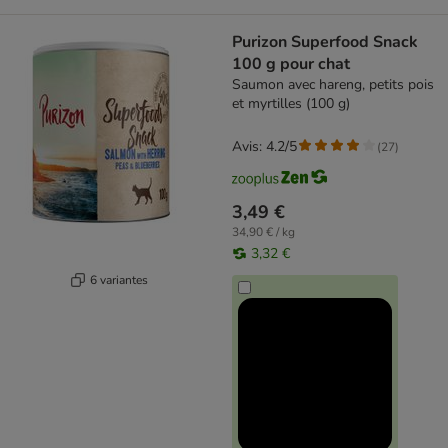
Purizon Superfood Snack
100 g pour chat
Saumon avec hareng, petits pois
et myrtilles (100 g)
Avis: 4.2/5
(
27
)
3,49 €
34,90 € / kg
3,32 €
6 variantes