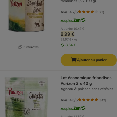
famboises (3 x 100 g)
Avis: 4.2/5
(
27
)
À l'unité
10,47 €
8,99 €
29,97 € / kg
8,54 €
6 variantes
Ajouter au panier
Lot économique friandises
Purizon 3 x 40 g
Agneau & poisson sans céréales
Avis: 4.6/5
(
342
)
À l'unité
12,87 €