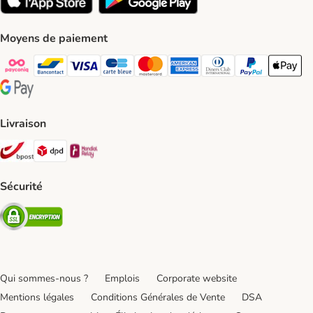
Moyens de paiement
Payconiq Payment Method
bancontact Payment Method
Visa Payment Method
carte bleue Payment Method
Master card Payment Method
American express Payment Meth
Diners club Payment Met
Paypal Payment 
Apple Pa
Google Pay Payment Method
Livraison
Bpost Shipping Method
DPD Shipping Method
Mondial relay Shipping Method
Sécurité
Security
Qui sommes-nous ?
Emplois
Corporate website
Mentions légales
Conditions Générales de Vente
DSA