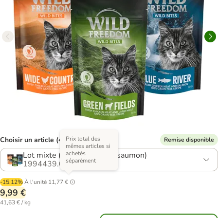
Prix total des
Choisir un article (4 variantes)
Remise disponible
mêmes articles si
achetés
Lot mixte (poulet, agneau, saumon)
séparément
1994439.0
-15.12%
À l'unité
11,77 €
9,99 €
41,63 € / kg