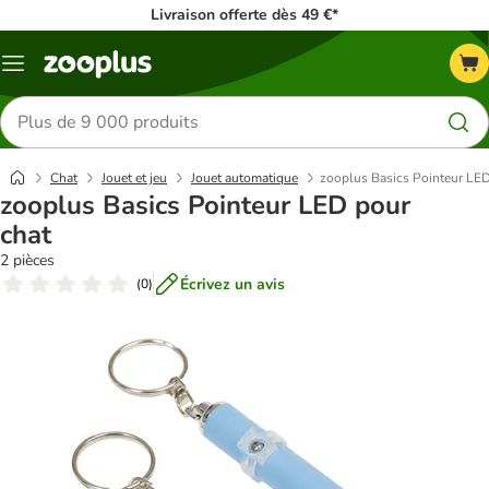
Livraison offerte dès 49 €*
Menu
Rechercher
des
produits
Chat
Jouet et jeu
Jouet automatique
zooplus Basics Pointeur LED
zooplus Basics Pointeur LED pour
chat
2 pièces
Écrivez un avis
(
0
)