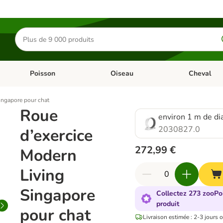
Rechercher
des
produits
Poisson
Oiseau
Cheval
Chat
Dérouler les catégories: Rongeur & Co
Dérouler les catégories: Poisson
Dérouler les 
ingapore pour chat
Roue
environ 1 m de di
2030827.0
d’exercice
272,99 €
Modern
Living
Singapore
Collectez 273 zooPo
produit
pour chat
Livraison estimée : 2-3 jours 