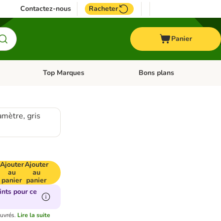
Contactez-nous
Racheter
Panier
Top Marques
Bons plans
catégories: Oiseau
Dérouler les catégories: Cheval
Dérouler les catégories: Top
amètre, gris
Ajouter
Ajouter
au
au
panier
panier
ints pour ce
ouvrés.
Lire la suite