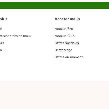
plus
Acheter malin
té
zooplus Zen
tection des animaux
zooplus Club
urs
Offres spéciales
on
Déstockage
Offres du moment
s