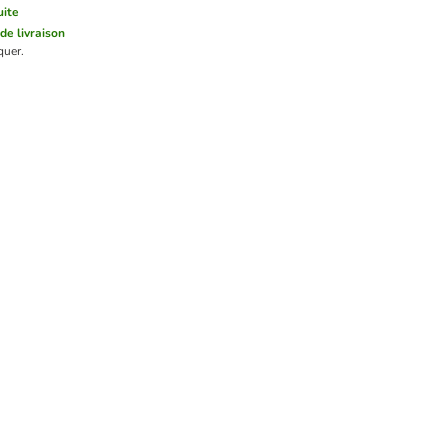
uite
 de livraison
quer.