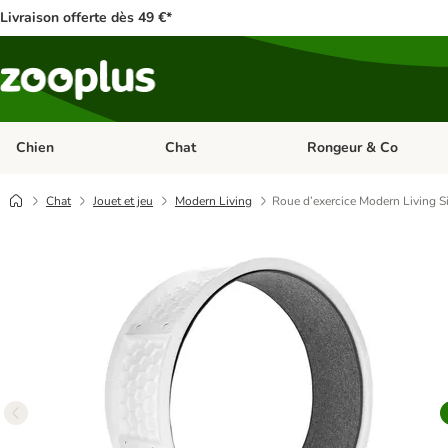
Livraison offerte dès 49 €*
Chien
Chat
Rongeur & Co
Dérouler les catégories: Chien
Dérouler les catégories: 
Chat
Jouet et jeu
Modern Living
Roue d’exercice Modern Living S