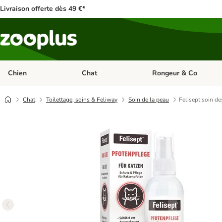
Livraison offerte dès 49 €*
Chien
Chat
Rongeur & Co
Dérouler les catégories: Chien
Dérouler les catégories: 
Chat
Toilettage, soins & Feliway
Soin de la peau
Felisept soin de