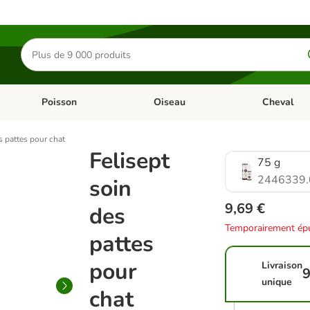
Rechercher
des
produits
Poisson
Oiseau
Cheval
Chat
Dérouler les catégories: Rongeur & Co
Dérouler les catégories: Poisson
Dérouler les 
s pattes pour chat
Felisept
75 g
2446339.
soin
9,69 €
des
Temporairement épu
pattes
pour
Livraison
9
unique
chat