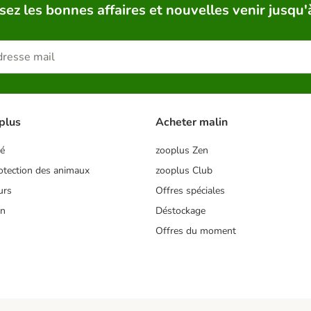
sez les bonnes affaires et nouvelles venir jusqu'
plus
Acheter malin
té
zooplus Zen
tection des animaux
zooplus Club
urs
Offres spéciales
on
Déstockage
Offres du moment
s