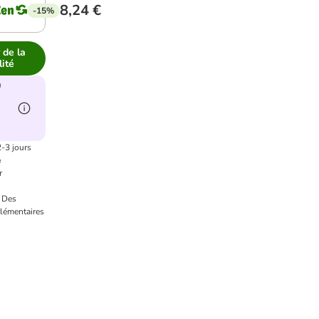
8,24 €
-15%
 de la
lité
0
2-3 jours
e
r
.
Des
lémentaires