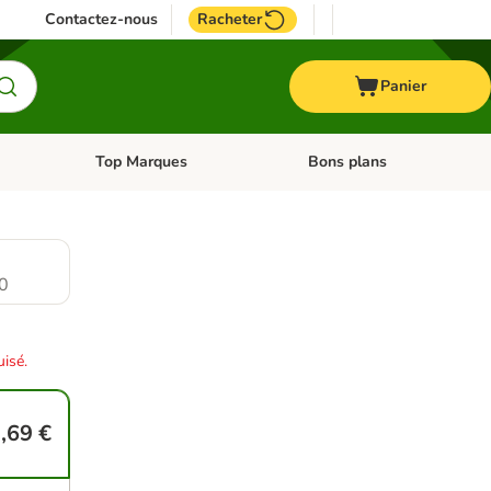
Contactez-nous
Racheter
Panier
Top Marques
Bons plans
catégories: Oiseau
Dérouler les catégories: Cheval
Dérouler les catégories: Top
0
isé.
,69 €