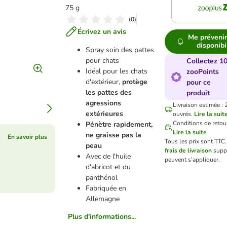
75 g
(
0
)
Écrivez un avis
Me prévenir
disponibi
Spray soin des pattes
pour chats
Collectez 1
Idéal pour les chats
zooPoints
d'extérieur,
protège
pour ce
les pattes des
produit
agressions
Livraison estimée : 
extérieures
ouvrés.
Lire la suit
Conditions de retou
Pénètre rapidement,
Lire la suite
ne graisse pas la
En savoir plus
Tous les prix sont TTC
peau
frais de livraison
supp
Avec de l'huile
peuvent s’appliquer.
d'abricot et du
panthénol
Fabriquée en
Allemagne
Plus d'informations...