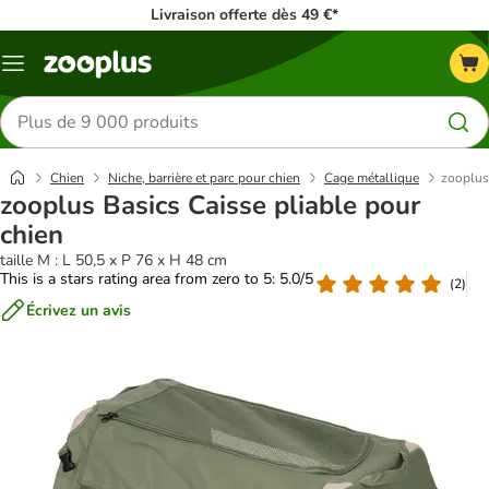
Livraison offerte dès 49 €*
Menu
Rechercher
des
produits
Chien
Niche, barrière et parc pour chien
Cage métallique
zooplus 
zooplus Basics Caisse pliable pour
chien
taille M : L 50,5 x P 76 x H 48 cm
This is a stars rating area from zero to 5: 5.0/5
(
2
)
Écrivez un avis