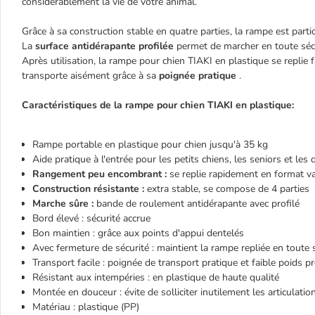
considérablement la vie de votre animal.
Grâce à sa construction stable en quatre parties, la rampe est parti
La
surface antidérapante profilée
permet de marcher en toute sécu
Après utilisation, la rampe pour chien TIAKI en plastique se replie fa
transporte aisément grâce à sa
poignée pratique
.
Caractéristiques de la rampe pour chien TIAKI en plastique:
Rampe portable en plastique pour chien jusqu'à 35 kg
Aide pratique à l'entrée pour les petits chiens, les seniors et le
Rangement peu encombrant :
se replie rapidement en format va
Construction résistante :
extra stable, se compose de 4 parties
Marche sûre :
bande de roulement antidérapante avec profilé
Bord élevé : sécurité accrue
Bon maintien : grâce aux points d'appui dentelés
Avec fermeture de sécurité : maintient la rampe repliée en toute 
Transport facile : poignée de transport pratique et faible poids p
Résistant aux intempéries : en plastique de haute qualité
Montée en douceur : évite de solliciter inutilement les articulati
Matériau : plastique (PP)