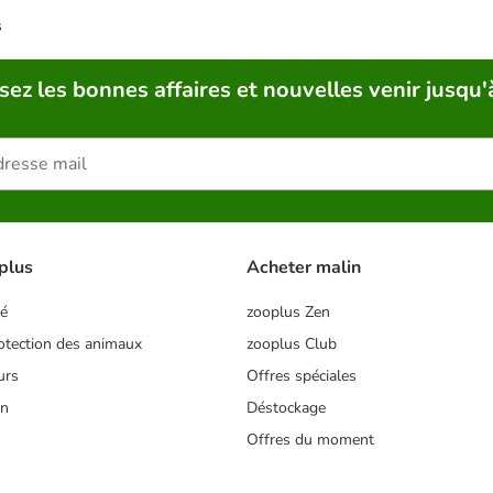
s
sez les bonnes affaires et nouvelles venir jusqu'
plus
Acheter malin
té
zooplus Zen
tection des animaux
zooplus Club
urs
Offres spéciales
on
Déstockage
Offres du moment
s