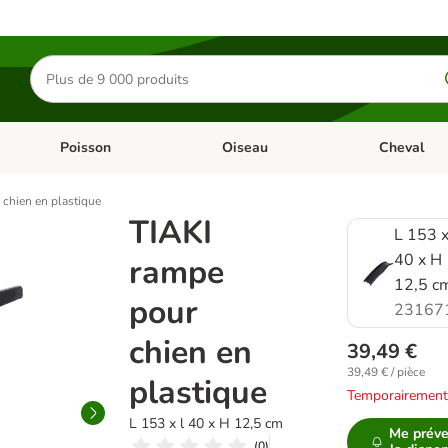
Rechercher
des
produits
Poisson
Oiseau
Cheval
Chat
Dérouler les catégories: Rongeur & Co
Dérouler les catégories: Poisson
Dérouler les 
 chien en plastique
TIAKI
L 153 x
40 x H
rampe
12,5 c
pour
23167
chien en
39,49 €
39,49 € / pièce
plastique
Temporairement
L 153 x l 40 x H 12,5 cm
Me préve
(
0
)