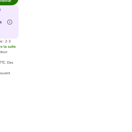
ibilité
z
s
e : 2-3
re la suite
etour
 TTC.
Des
euvent