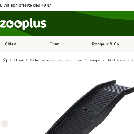
Livraison offerte dès 49 €*
Chien
Chat
Rongeur & Co
Dérouler les catégories: Chien
Dérouler les catégories: 
Chien
Niche, barrière et parc pour chien
Rampe
TIAKI rampe pour