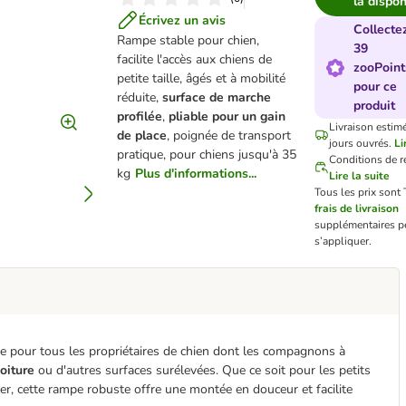
la dispon
Écrivez un avis
Collecte
Rampe stable pour chien,
39
facilite l'accès aux chiens de
zooPoint
petite taille, âgés et à mobilité
pour ce
réduite,
surface de marche
produit
profilée
,
pliable pour un gain
Livraison estimé
de place
, poignée de transport
jours ouvrés.
Li
pratique, pour chiens jusqu'à 35
Conditions de r
kg
Plus d'informations...
Lire la suite
Tous les prix sont
frais de livraison
supplémentaires p
s’appliquer.
te pour tous les propriétaires de chien dont les compagnons à
oiture
ou d'autres surfaces surélevées. Que ce soit pour les petits
cer, cette rampe robuste offre une montée en douceur et facilite