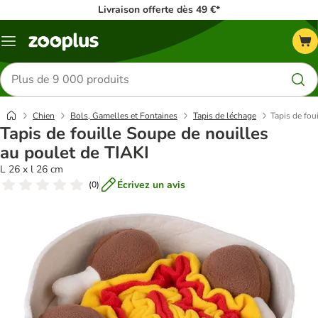
Livraison offerte dès 49 €*
Menu
Rechercher
des
produits
Chien
Bols, Gamelles et Fontaines
Tapis de léchage
Tapis de fou
Tapis de fouille Soupe de nouilles
au poulet de TIAKI
L 26 x l 26 cm
Écrivez un avis
(
0
)