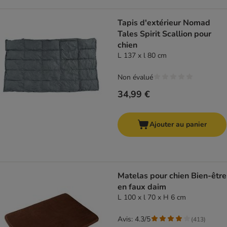
Tapis d'extérieur Nomad
Tales Spirit Scallion pour
chien
L 137 x l 80 cm
Non évalué
34,99 €
Ajouter au panier
Matelas pour chien Bien-être
en faux daim
L 100 x l 70 x H 6 cm
Avis: 4.3/5
(
413
)