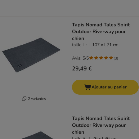
Tapis Nomad Tales Spirit
Outdoor Riverway pour
chien
taille L : L 107 x l 71 cm
Avis: 5/5
(
3
)
29,49 €
Ajouter au panier
2 variantes
Tapis Nomad Tales Spirit
Outdoor Riverway pour
chien
taille S : L 76 x l 46 cm