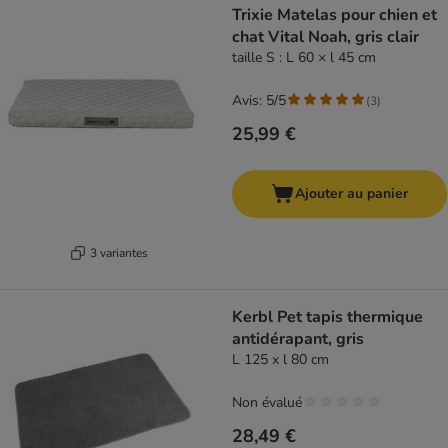
Trixie Matelas pour chien et
chat Vital Noah, gris clair
taille S : L 60 × l 45 cm
Avis: 5/5
(
3
)
25,99 €
Ajouter au panier
3 variantes
Kerbl Pet tapis thermique
antidérapant, gris
L 125 x l 80 cm
Non évalué
28,49 €