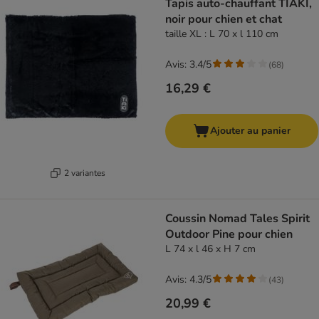
Tapis auto-chauffant TIAKI,
noir pour chien et chat
taille XL : L 70 x l 110 cm
Avis: 3.4/5
(
68
)
16,29 €
Ajouter au panier
2 variantes
Coussin Nomad Tales Spirit
Outdoor Pine pour chien
L 74 x l 46 x H 7 cm
Avis: 4.3/5
(
43
)
20,99 €