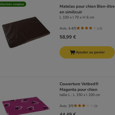
élection zooplus
Matelas pour chien Bien-être
en similicuir
L 100 x l 70 x H 6 cm
Avis: 4.4/5
(
19
)
58,99 €
Ajouter au panier
Couverture Vetbed®
Magenta pour chien
taille L : L 150 x l 100 cm
Avis: 3/5
(
9
)
44,49 €