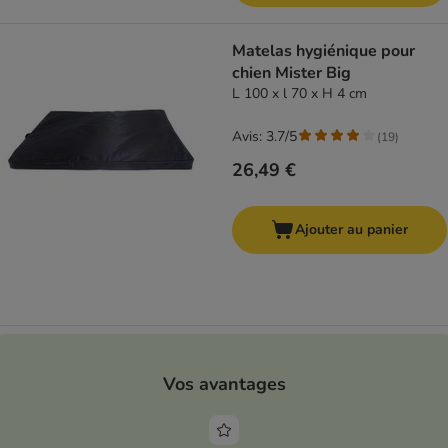
Matelas hygiénique pour
chien Mister Big
L 100 x l 70 x H 4 cm
Avis: 3.7/5
(
19
)
26,49 €
Ajouter au panier
Vos avantages