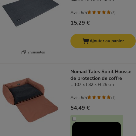
Avis: 5/5
(
3
)
15,29 €
Ajouter au panier
2 variantes
Nomad Tales Spirit Housse
de protection de coffre
L 107 x l 82 x H 25 cm
Avis: 5/5
(
1
)
54,49 €