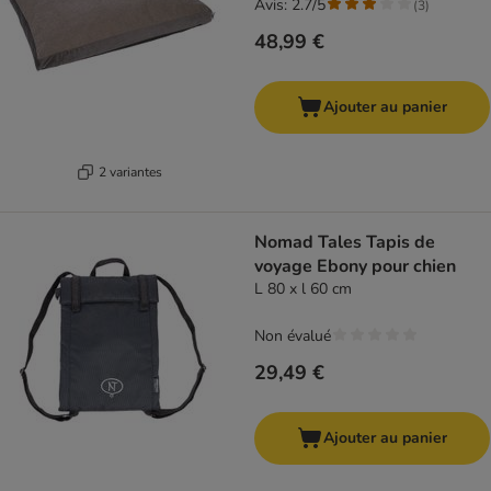
Avis: 2.7/5
(
3
)
48,99 €
Ajouter au panier
2 variantes
Nomad Tales Tapis de
voyage Ebony pour chien
L 80 x l 60 cm
Non évalué
29,49 €
Ajouter au panier