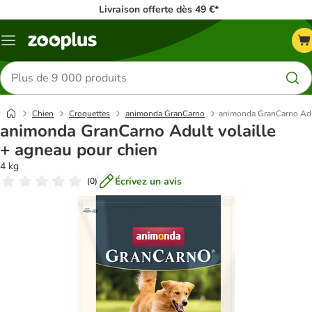
Livraison offerte dès 49 €*
Menu
Rechercher
des
produits
Chien
Croquettes
animonda GranCarno
animonda GranCarno Adul
animonda GranCarno Adult volaille
+ agneau pour chien
4 kg
Écrivez un avis
(
0
)