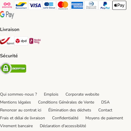
Payconiq Payment Method
bancontact Payment Method
Visa Payment Method
carte bleue Payment Method
Master card Payment Method
American express Payment Meth
Diners club Payment Met
Paypal Payment 
Apple Pa
Google Pay Payment Method
Livraison
Bpost Shipping Method
DPD Shipping Method
Mondial relay Shipping Method
Sécurité
Security
Qui sommes-nous ?
Emplois
Corporate website
Mentions légales
Conditions Générales de Vente
DSA
Renoncer au contrat ici
Élimination des déchets
Contact
Frais et délai de livraison
Confidentialité
Moyens de paiement
Virement bancaire
Déclaration d'accessibilité