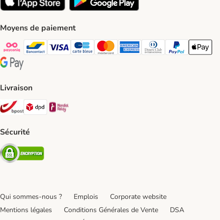
Moyens de paiement
Payconiq Payment Method
bancontact Payment Method
Visa Payment Method
carte bleue Payment Method
Master card Payment Method
American express Payment Meth
Diners club Payment Met
Paypal Payment 
Apple Pa
Google Pay Payment Method
Livraison
Bpost Shipping Method
DPD Shipping Method
Mondial relay Shipping Method
Sécurité
Security
Qui sommes-nous ?
Emplois
Corporate website
Mentions légales
Conditions Générales de Vente
DSA