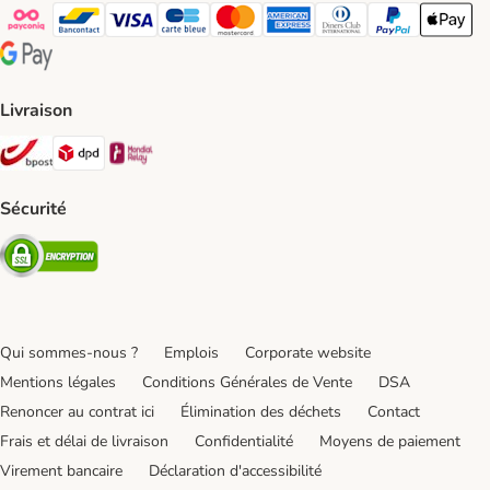
Payconiq Payment Method
bancontact Payment Method
Visa Payment Method
carte bleue Payment Method
Master card Payment Method
American express Payment Meth
Diners club Payment Met
Paypal Payment 
Apple Pa
Google Pay Payment Method
Livraison
Bpost Shipping Method
DPD Shipping Method
Mondial relay Shipping Method
Sécurité
Security
Qui sommes-nous ?
Emplois
Corporate website
Mentions légales
Conditions Générales de Vente
DSA
Renoncer au contrat ici
Élimination des déchets
Contact
Frais et délai de livraison
Confidentialité
Moyens de paiement
Virement bancaire
Déclaration d'accessibilité