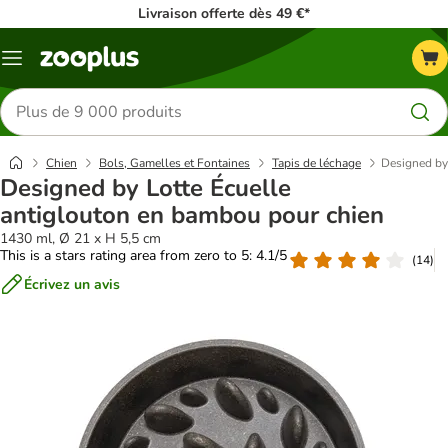
Livraison offerte dès 49 €*
Menu
Rechercher
des
produits
Chien
Bols, Gamelles et Fontaines
Tapis de léchage
Designed by
Designed by Lotte Écuelle
antiglouton en bambou pour chien
1430 ml, Ø 21 x H 5,5 cm
This is a stars rating area from zero to 5: 4.1/5
(
14
)
Écrivez un avis