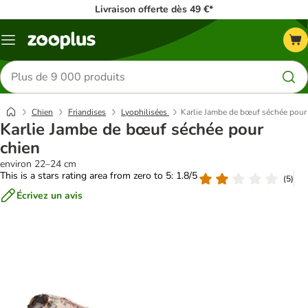
Livraison offerte dès 49 €*
Menu
Rechercher
des
produits
Chien
Friandises
Lyophilisées
Karlie Jambe de bœuf séchée pour
Karlie Jambe de bœuf séchée pour
chien
environ 22–24 cm
This is a stars rating area from zero to 5: 1.8/5
(
5
)
Écrivez un avis