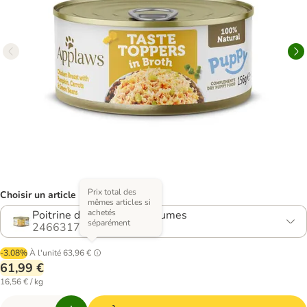
Prix total des
Choisir un article (2 variantes)
mêmes articles si
achetés
Poitrine de poulet aux légumes
séparément
2466317.0
-3.08%
À l'unité
63,96 €
61,99 €
16,56 € / kg