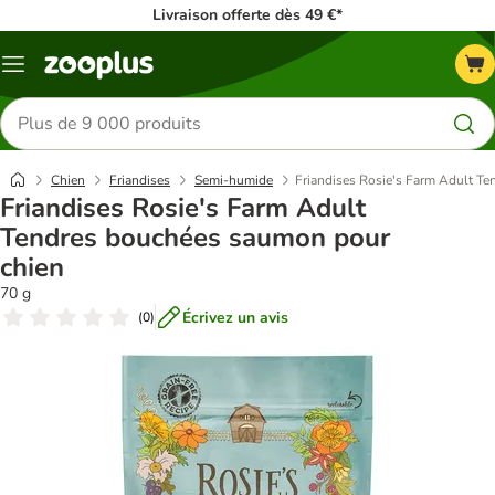
Livraison offerte dès 49 €*
Menu
Rechercher
des
produits
Chien
Friandises
Semi-humide
Friandises Rosie's Farm Adult T
Friandises Rosie's Farm Adult
Tendres bouchées saumon pour
chien
70 g
Écrivez un avis
(
0
)