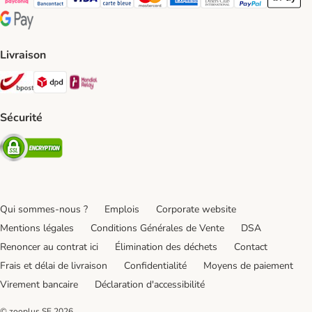
Payconiq Payment Method
bancontact Payment Method
Visa Payment Method
carte bleue Payment Method
Master card Payment Method
American express Payment Meth
Diners club Payment Met
Paypal Payment 
Apple Pa
Google Pay Payment Method
Livraison
Bpost Shipping Method
DPD Shipping Method
Mondial relay Shipping Method
Sécurité
Security
Qui sommes-nous ?
Emplois
Corporate website
Mentions légales
Conditions Générales de Vente
DSA
Renoncer au contrat ici
Élimination des déchets
Contact
Frais et délai de livraison
Confidentialité
Moyens de paiement
Virement bancaire
Déclaration d'accessibilité
© zooplus SE
2026