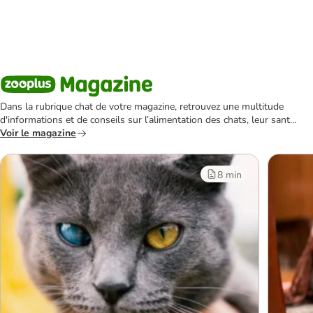
Dans la rubrique chat de votre magazine, retrouvez une multitude
d'informations et de conseils sur l’alimentation des chats, leur santé,
leur bien-être, leur éducation, les jeux dont ils raffolent ou encore
Voir le magazine
les différentes races de chat.
8 min