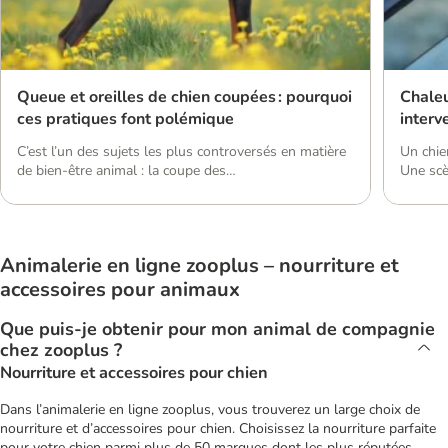
Queue et oreilles de chien coupées : pourquoi
Chaleu
ces pratiques font polémique
interv
C’est l’un des sujets les plus controversés en matière
Un chie
de bien-être animal : la coupe des
Une sc
oreilles (otectomie) et de la queue (caudectomie) chez
Découvr
le chien. En quoi consistent ces pratiques et pourquoi
pouvez i
suscitent-elles autant de débats ? Dans cet article, on
absolum
fait le point sur les raisons de ces mutilations qui
voiture
Animalerie en ligne zooplus – nourriture et
peuvent porter atteinte au bien-être du chien et sur
garde r
les réglementations qui les encadrent aujourd’hui. […]
se répè
accessoires pour animaux
Que puis-je obtenir pour mon animal de compagnie
chez zooplus ?
Nourriture et accessoires pour chien
Dans l’animalerie en ligne zooplus, vous trouverez un large choix de
nourriture et d’accessoires pour chien. Choisissez la nourriture parfaite
pour votre chien parmi plus de 50 marques dont les plus réputées