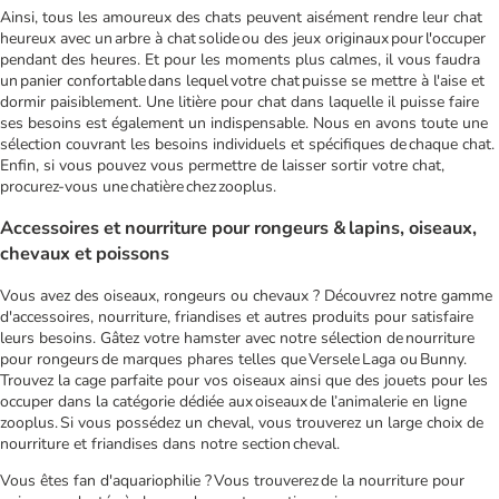
Ainsi, tous les amoureux des chats peuvent aisément rendre leur chat
heureux avec un arbre à chat solide ou des jeux originaux pour l'occuper
pendant des heures. Et pour les moments plus calmes, il vous faudra
un panier confortable dans lequel votre chat puisse se mettre à l'aise et
dormir paisiblement. Une litière pour chat dans laquelle il puisse faire
ses besoins est également un indispensable. Nous en avons toute une
sélection couvrant les besoins individuels et spécifiques de chaque chat.
Enfin, si vous pouvez vous permettre de laisser sortir votre chat,
procurez-vous une chatière chez zooplus.
Accessoires et nourriture pour rongeurs & lapins, oiseaux,
chevaux et poissons
Vous avez des oiseaux, rongeurs ou chevaux ? Découvrez notre gamme
d'accessoires, nourriture, friandises et autres produits pour satisfaire
leurs besoins. Gâtez votre hamster avec notre sélection de nourriture
pour rongeurs de marques phares telles que Versele Laga ou Bunny.
Trouvez la cage parfaite pour vos oiseaux ainsi que des jouets pour les
occuper dans la catégorie dédiée aux oiseaux de l’animalerie en ligne
zooplus. Si vous possédez un cheval, vous trouverez un large choix de
nourriture et friandises dans notre section cheval.
Vous êtes fan d'aquariophilie ? Vous trouverez de la nourriture pour