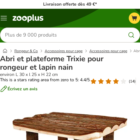
Livraison offerte dès 49 €*
Menu
Rechercher
des
produits
Rongeur & Co
Accessoires pour cage
Accessoires pour cage
Abri
Abri et plateforme Trixie pour
rongeur et lapin nain
environ L 30 x l 25 x H 22 cm
This is a stars rating area from zero to 5: 4.4/5
(
14
)
Écrivez un avis